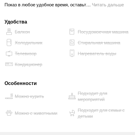
Показ в любое удобное время, оставьт…
Читать дальше
Удобства
Балкон
Посудомоечная машина
Холодильник
Стиральная машина
Телевизор
Нагреватель воды
Кондиционер
Особенности
Подходит для
Можно курить
мероприятий
Подходит для семьи с
Можно с животными
детьми