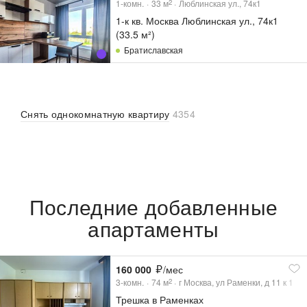
1-комн.
33
м
Люблинская ул., 74к1
2
1-к кв. Москва Люблинская ул., 74к1
(33.5 м²)
Братиславская
Снять однокомнатную квартиру
4354
Последние добавленные
апартаменты
160 000
/мес
3-комн.
74
м
г Москва, ул Раменки, д 11 к 1
2
Трешка в Раменках