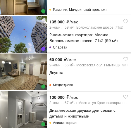
Раменки
,
Мичуринский проспект
135 000
/мес
2-комн.
59
м
Волоколамское шоссе, 71к2
2
2-комнатная квартира: Москва,
Волоколамское шоссе, 71к2 (59 м²)
Спартак
60 000
/мес
2-комн.
56
м
Московская обл, г Мытищи, ул Ко
2
Двушка
Медведково
130 000
/мес
2-комн.
67
м
г Москва, ул Красноказарменная,
2
Дизайнерская двушка для семьи с
детьми и животными
Авиамоторная