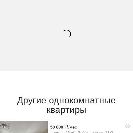
Другие однокомнатные
квартиры
58 000
/мес
1-комн.
25
м
Люблинская ул., 78к2
2