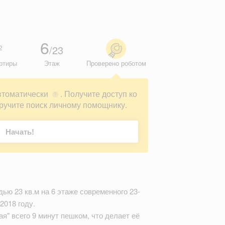
6
/23
2
ртиры
Этаж
Проверено роботом
втоматически
. Получите доступ ко
?
ручите поиск личному помощнику.
Начать!
ью 23 кв.м на 6 этаже современного 23-
2018 году.
я" всего 9 минут пешком, что делает её