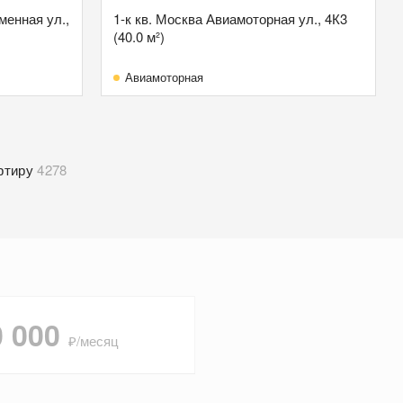
менная ул.,
1-к кв. Москва Авиамоторная ул., 4К3
(40.0 м²)
Авиамоторная
ртиру
4278
0 000
₽/месяц