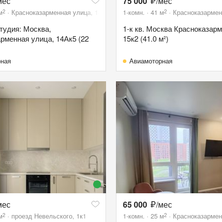
мес
75 000
/мес
2
2
м
Красноказарменная улица, 14Ак5
1-комн.
41
м
Красноказарменн
тудия: Москва,
1-к кв. Москва Красноказарм
рменная улица, 14Ак5 (22
15к2 (41.0 м²)
рная
Авиамоторная
мес
65 000
/мес
2
2
м
проезд Невельского, 1к1
1-комн.
25
м
Красноказармен