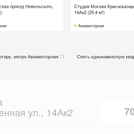
ква проезд Невельского,
Студия Москва Красноказар
)
14Ак2 (25.4 м²)
рная
Авиамоторная
ртиру, метро Авиамоторная
71
Снять однокомнатную ква
а
7
нная ул., 14Ак2