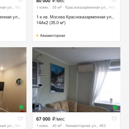
80 000
/мес
2
ая ул., 15к2
1-комн.
35
м
Красноказарменная ул., 14Ак2
енная ул.,
1-к кв. Москва Красноказарменная ул.,
14Ак2 (35.0 м²)
Авиамоторная
67 000
/мес
2
ная ул., 14Ак2
1-комн.
40
м
Авиамоторная ул., 4К3