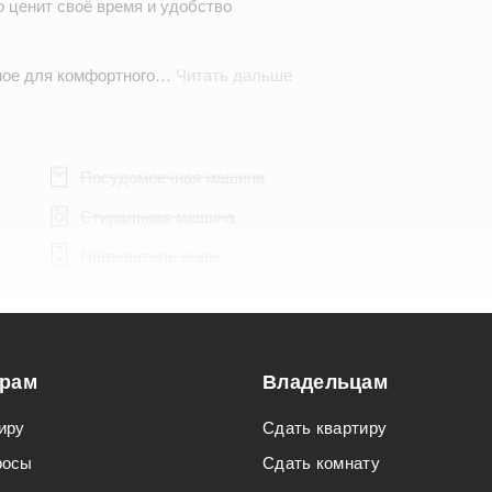
о ценит своё время и удобство
имое для комфортного…
Читать дальше
Посудомоечная машина
Стиральная машина
Нагреватель воды
орам
Владельцам
Подходит для мероприятий
иру
Сдать квартиру
Подходит для семьи с детьми
росы
Сдать комнату