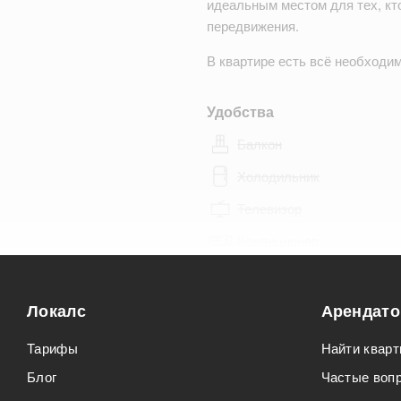
идеальным местом для тех, кт
передвижения.
В квартире есть всё необход
Удобства
Балкон
Холодильник
Телевизор
Кондиционер
Особенности
Локалс
Арендат
Можно курить
Тарифы
Найти кварт
Можно с животными
Блог
Частые воп