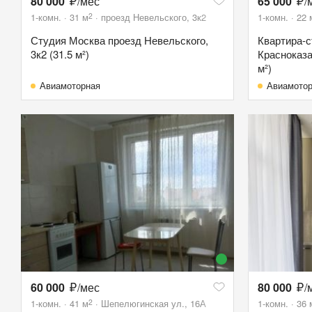
80 000
/мес
65 000
/
2
1-комн.
31
м
проезд Невельского, 3к2
1-комн.
22
Студия Москва проезд Невельского,
Квартира-с
3к2 (31.5 м²)
Красноказа
м²)
Авиамоторная
Авиамото
60 000
/мес
80 000
/
2
1-комн.
41
м
Шепелюгинская ул., 16А
1-комн.
36