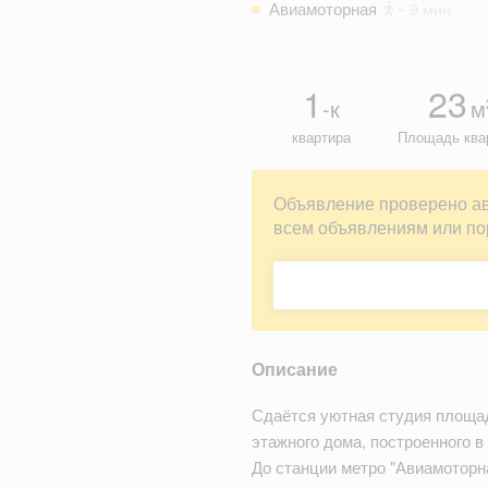
Авиамоторная
~ 9 мин
1
23
-к
м
квартира
Площадь ква
Объявление проверено а
всем объявлениям или по
Описание
Сдаётся уютная студия площад
этажного дома, построенного в 
До станции метро "Авиамоторна