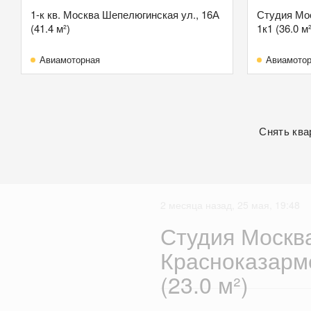
1-к кв. Москва Шепелюгинская ул., 16А
Студия Мос
(41.4 м²)
1к1 (36.0 м²
Авиамоторная
Авиамото
Снять ква
2 месяца назад, 25 мая, 19:48
Студия Москв
Красноказарме
(23.0 м²)