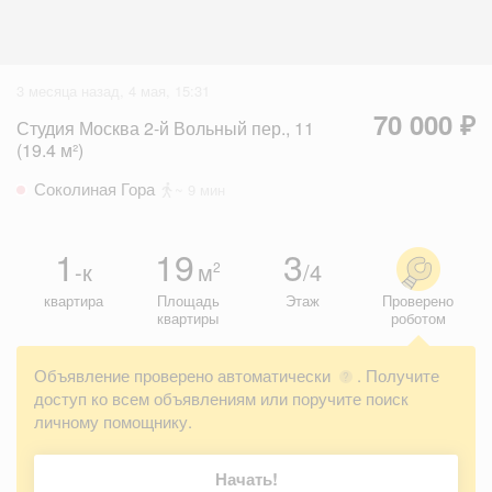
3 месяца назад, 4 мая, 15:31
70 000 ₽
Студия Москва 2-й Вольный пер., 11
(19.4 м²)
Соколиная Гора
~ 9 мин
1
19
3
-к
м
/4
2
квартира
Площадь
Этаж
Проверено
квартиры
роботом
Объявление проверено автоматически
. Получите
?
доступ ко всем объявлениям или поручите поиск
личному помощнику.
Начать!