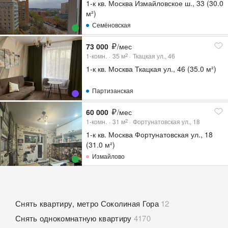
1-к кв. Москва Измайловское ш., 33 (30.0
м²)
Семёновская
73 000
/мес
1-комн.
35
м
Ткацкая ул., 46
2
1-к кв. Москва Ткацкая ул., 46 (35.0 м²)
Партизанская
60 000
/мес
1-комн.
31
м
Фортунатовская ул., 18
2
1-к кв. Москва Фортунатовская ул., 18
(31.0 м²)
Измайлово
Снять квартиру, метро Соколиная Гора
12
Снять однокомнатную квартиру
4170