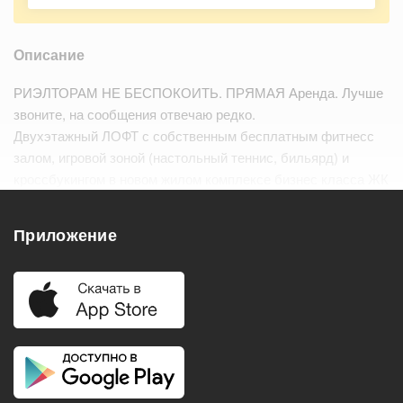
Описание
РИЭЛТОРАМ НЕ БЕСПОКОИТЬ. ПРЯМАЯ Аренда. Лучше
звоните, на сообщения отвечаю редко.
Двухэтажный ЛОФТ с собственным бесплатным фитнесс
залом, игровой зоной (настольный теннис, бильярд) и
кроссбукингом в новом жилом комплексе бизнес класса ЖК
"LOFT Вольный"!
В лофте большое и дружное сообщест…
Читать дальше
Приложение
Удобства
Балкон
Посудомоечная машина
Холодильник
Стиральная машина
Телевизор
Нагреватель воды
Кондиционер