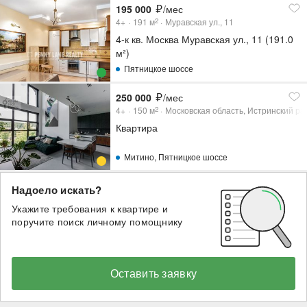
195 000
/мес
4+
191
м
Муравская ул., 11
2
4-к кв. Москва Муравская ул., 11 (191.0
м²)
Пятницкое шоссе
250 000
/мес
4+
150
м
Московская область, Истринский ра
2
Квартира
Митино
,
Пятницкое шоссе
Надоело искать?
Укажите требования к квартире и
поручите поиск личному помощнику
Оставить заявку