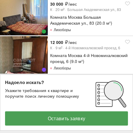
30 000
/мес
К
20
м
Большая Академическая ул., 83
2
Комната Москва Большая
Академическая ул., 83 (20.0 м²)
Лихоборы
12 000
/мес
К
9
м
4-й Новомихалковский проезд, 6
2
Комната Москва 4-й Новомихалковский
проезд, 6 (9.0 м²)
Лихоборы
Надоело искать?
Укажите требования к квартире и
поручите поиск личному помощнику
Оставить заявку