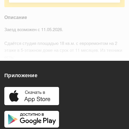
Описание
Заезд возможен с 11.05.2026.
Сдаётся студия площадью 18 кв.м. с евроремонтом на 2
этаже в 5-этажном доме на срок от 11 месяцев. Из техники
есть:
– Телевизор
– Стиральная машина…
Читать дальше
Приложение
Удобства
Балкон
Посудомоечная машина
Холодильник
Стиральная машина
Телевизор
Нагреватель воды
Кондиционер