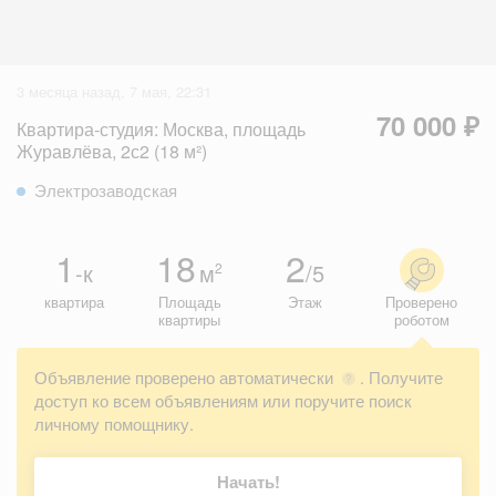
3 месяца назад, 7 мая, 22:31
70 000 ₽
Квартира-студия: Москва, площадь
Журавлёва, 2с2 (18 м²)
Электрозаводская
1
18
2
-к
м
/5
2
квартира
Площадь
Этаж
Проверено
квартиры
роботом
Объявление проверено автоматически
. Получите
?
доступ ко всем объявлениям или поручите поиск
личному помощнику.
Начать!