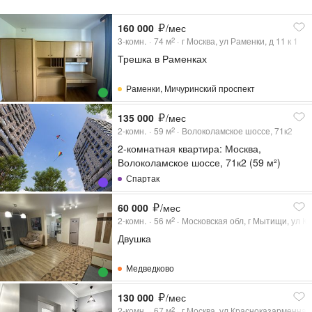
160 000
/мес
3-комн.
74
м
г Москва, ул Раменки, д 11 к 1
2
Трешка в Раменках
Раменки
,
Мичуринский проспект
135 000
/мес
2-комн.
59
м
Волоколамское шоссе, 71к2
2
2-комнатная квартира: Москва,
Волоколамское шоссе, 71к2 (59 м²)
Спартак
60 000
/мес
2-комн.
56
м
Московская обл, г Мытищи, ул Ко
2
Двушка
Медведково
130 000
/мес
2-комн.
67
м
г Москва, ул Красноказарменная,
2