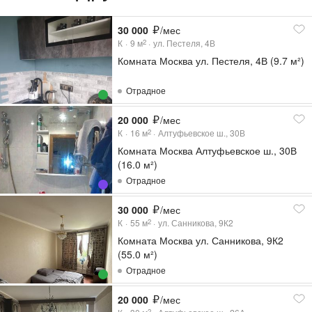
30 000
/мес
К
9
м
ул. Пестеля, 4В
2
Комната Москва ул. Пестеля, 4В (9.7 м²)
Отрадное
20 000
/мес
К
16
м
Алтуфьевское ш., 30В
2
Комната Москва Алтуфьевское ш., 30В
(16.0 м²)
Отрадное
30 000
/мес
К
55
м
ул. Санникова, 9К2
2
Комната Москва ул. Санникова, 9К2
(55.0 м²)
Отрадное
20 000
/мес
2