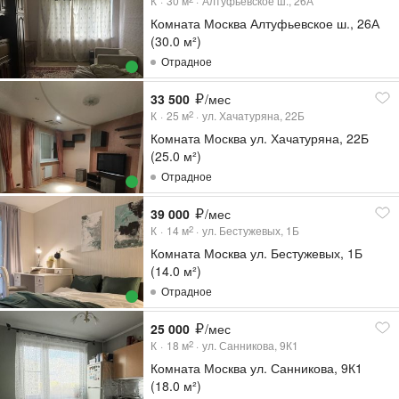
К
30
м
Алтуфьевское ш., 26А
Комната Москва Алтуфьевское ш., 26А
(30.0 м²)
Отрадное
33 500
/мес
К
25
м
ул. Хачатуряна, 22Б
2
Комната Москва ул. Хачатуряна, 22Б
(25.0 м²)
Отрадное
39 000
/мес
К
14
м
ул. Бестужевых, 1Б
2
Комната Москва ул. Бестужевых, 1Б
(14.0 м²)
Отрадное
25 000
/мес
К
18
м
ул. Санникова, 9К1
2
Комната Москва ул. Санникова, 9К1
(18.0 м²)