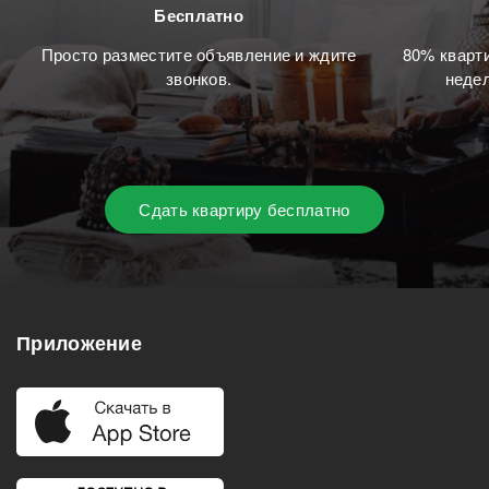
Бесплатно
Просто разместите объявление и ждите
80% кварти
звонков.
недел
Сдать квартиру бесплатно
Приложение