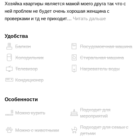
Хозяйка квартиры является мамой моего друга так что с
ней проблем не будет очень хорошая женщина с
проверками и тд не приходит…
Читать дальше
Удобства
Балкон
Посудомоечная машина
Холодильник
Стиральная машина
Телевизор
Нагреватель воды
Кондиционер
Особенности
Подходит для
Можно курить
мероприятий
Подходит для семьи с
Можно с животными
детьми