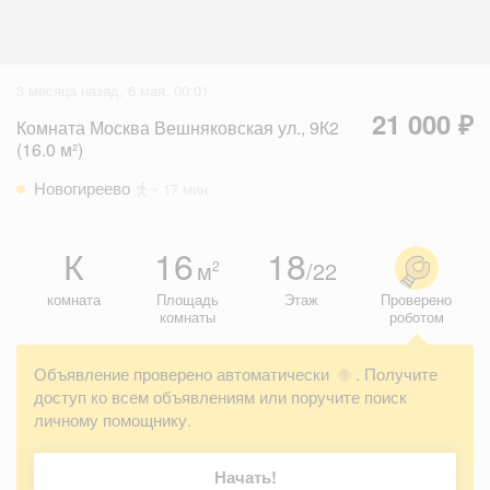
3 месяца назад, 6 мая, 00:01
21 000 ₽
Комната Москва Вешняковская ул., 9К2
(16.0 м²)
Новогиреево
~ 17 мин
К
16
18
м
/22
2
комната
Площадь
Этаж
Проверено
комнаты
роботом
Объявление проверено автоматически
. Получите
?
доступ ко всем объявлениям или поручите поиск
личному помощнику.
Начать!