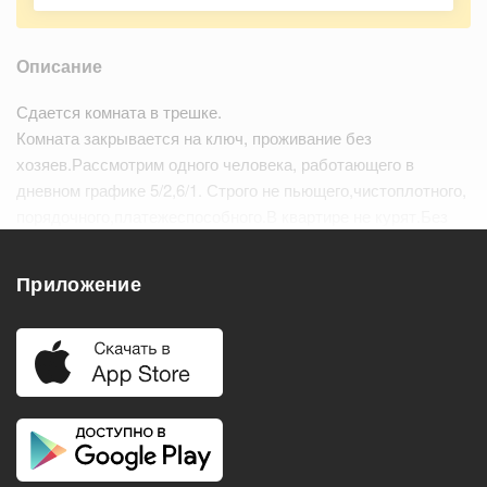
Описание
Сдается комната в трешке.
Комната закрывается на ключ, проживание без
хозяев.Рассмотрим одного человека, работающего в
дневном графике 5/2,6/1. Строго не пьющего,чистоплотного,
порядочного,платежеспособного.В квартире не курят.Без
гостей,без гулянок.В приоритете семейные мужчины 35+. В
квартире проживает кот.…
Читать дальше
Приложение
Удобства
Балкон
Посудомоечная машина
Холодильник
Стиральная машина
Телевизор
Нагреватель воды
Кондиционер