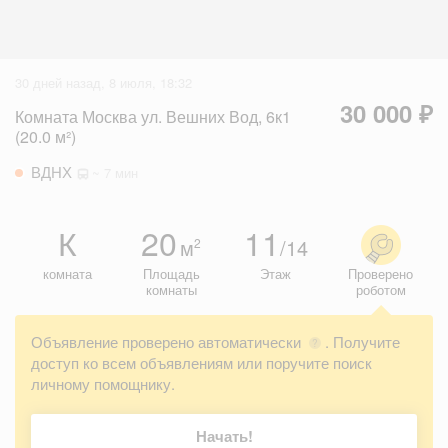
30 дней назад, 8 июля, 18:32
30 000 ₽
Комната Москва ул. Вешних Вод, 6к1
(20.0 м²)
ВДНХ
~ 7 мин
К
20
11
м
/14
2
комната
Площадь
Этаж
Проверено
комнаты
роботом
Объявление проверено автоматически
. Получите
?
доступ ко всем объявлениям или поручите поиск
личному помощнику.
Начать!