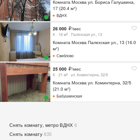
Комната Москва ул. Бориса Галушкина,
17 (20.4 м²)
ВДНХ
26 000
/мес
К
16
м
Палехская ул., 13
2
Комната Москва Палехская ул., 13 (16.0
м²)
Свиблово
25 000
/мес
К
21
м
ул. Коминтерна, 32/5
2
Комната Москва ул. Коминтерна, 32/5
(21.0 м²)
Бабушкинская
Снять комнату, метро ВДНХ
6
Снять комнату
835