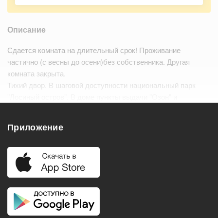
Описание
Сдается комната на длительный срок! Проживание
частично (с весны до осени)без собственника. Другая
комната закрыта.
Тихий двор. В шаговой доступности национальный парк
"Лосиный остров". В доме пункты выдачи "Озон" и
"Вайлдберрис", напротив сетевой супермаркет. Рядом с
домом сквер с прудом и спортивная пл…
Читать дальше
Приложение
Удобства
Балкон
Посудомоечная машина
Холодильник
Стиральная машина
Телевизор
Нагреватель воды
Кондиционер