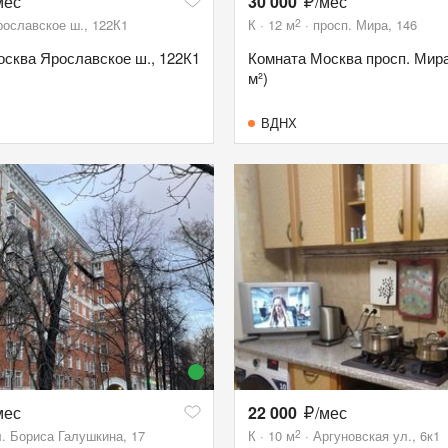
мес
30 000
/мес
2
рославское ш., 122К1
К
12
м
просп. Мира, 146
сква Ярославское ш., 122К1
Комната Москва просп. Мира,
м²)
ВДНХ
мес
22 000
/мес
2
л. Бориса Галушкина, 17
К
10
м
Аргуновская ул., 6к1