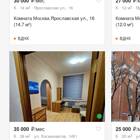
30 000
/мес
27 000
/
2
2
К
14
м
Ярославская ул., 16
К
12
м
Я
Комната Москва Ярославская ул., 16
Комната Мо
(14.7 м²)
(12.0 м²)
ВДНХ
ВДНХ
35 000
/мес
25 000
/
2
2
К
28
м
ул. Космонавтов, 14К1
К
20
м
у