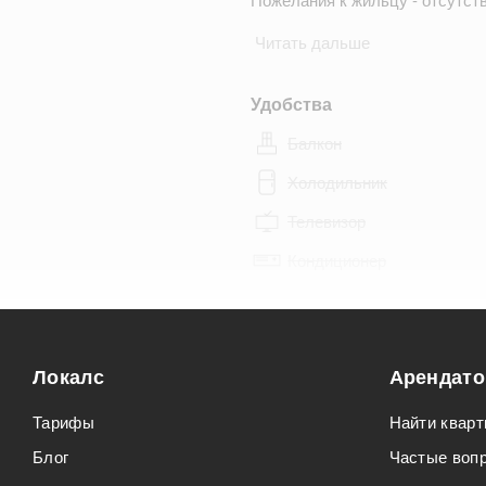
Читать дальше
Удобства
Балкон
Холодильник
Телевизор
Кондиционер
Особенности
Можно курить
Локалс
Арендат
Можно с животными
Тарифы
Найти кварт
Блог
Частые воп