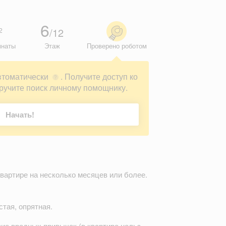
6
/12
2
мнаты
Этаж
Проверено роботом
втоматически
. Получите доступ ко
?
ручите поиск личному помощнику.
Начать!
квартире на несколько месяцев или более.
стая, опрятная.
вие вредных привычек (в квартире нельз…