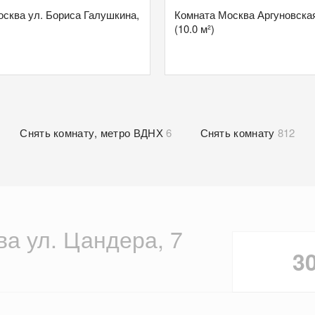
сква ул. Бориса Галушкина,
Комната Москва Аргуновская
(10.0 м²)
Снять комнату, метро ВДНХ
6
Снять комнату
812
а ул. Цандера, 7
3