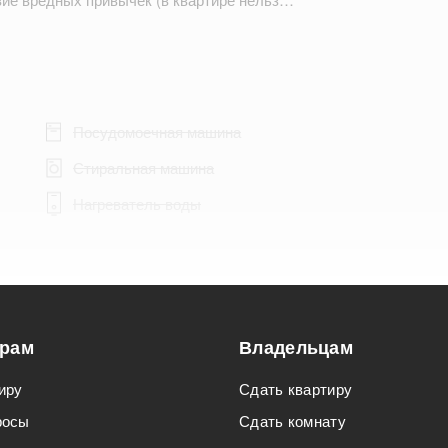
Посудомоечная машина
Стиральная машина
Нагреватель воды
Подходит для мероприятий
орам
Владельцам
Подходит для семьи с детьми
иру
Сдать квартиру
росы
Сдать комнату