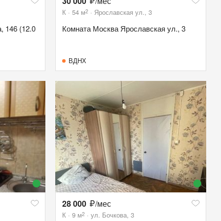
30 000
/мес
2
К
54
м
Ярославская ул., 3
 146 (12.0
Комната Москва Ярославская ул., 3
ВДНХ
28 000
/мес
2
К
9
м
ул. Бочкова, 3