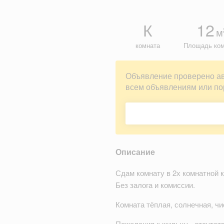
К
12
м
комната
Площадь ко
Объявление проверено а
всем объявлениям или по
Описание
Сдам комнату в 2х комнатной 
Без залога и комиссии.
Комната тёплая, солнечная, чи
Пожелания к жильцу - отсутст