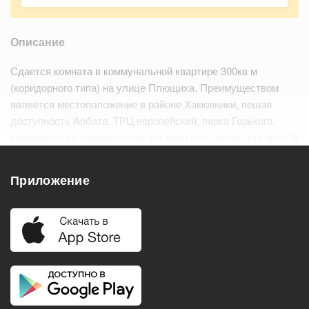
Описание
Сдается комната в коммунальной квартире 300кв м
(коридорного типа) на улице Плющиха. Преимуществом
является местоположение в районе Хамовники, пешая
доступность Арбата, ТРЦ европейский, парка Горького,
медицинского университета. Во двор есть заезд для авто. В
комнате выполнен свежий косметический ремонт. Новый
диван.
Приложение
Удобства
Балкон
Посудомоечная машина
Холодильник
Стиральная машина
Телевизор
Нагреватель воды
Кондиционер