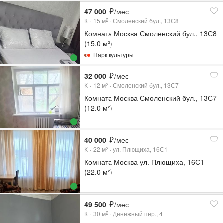
47 000
/мес
К
15
м
Смоленский бул., 13С8
2
Комната Москва Смоленский бул., 13С8
(15.0 м²)
Парк культуры
32 000
/мес
К
12
м
Смоленский бул., 13С7
2
Комната Москва Смоленский бул., 13С7
(12.0 м²)
40 000
/мес
К
22
м
ул. Плющиха, 16С1
2
Комната Москва ул. Плющиха, 16С1
(22.0 м²)
49 500
/мес
К
30
м
Денежный пер., 4
2