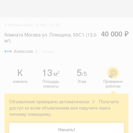
4 месяца назад, 10 апр., 21:34
40 000 ₽
Комната Москва ул. Плющиха, 55С1 (13.0
м²)
Киевская
~ 12 мин
К
13
5
м
/5
2
комната
Площадь
Этаж
Проверено
комнаты
роботом
Объявление проверено автоматически
. Получите
?
доступ ко всем объявлениям или поручите поиск
личному помощнику.
Начать!