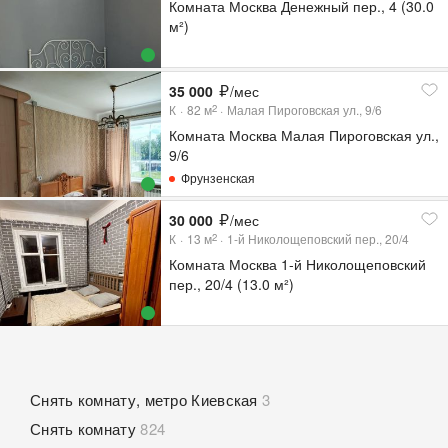
Комната Москва Денежный пер., 4 (30.0
м²)
35 000
/мес
К
82
м
Малая Пироговская ул., 9/6
2
Комната Москва Малая Пироговская ул.,
9/6
Фрунзенская
30 000
/мес
К
13
м
1-й Николощеповский пер., 20/4
2
Комната Москва 1-й Николощеповский
пер., 20/4 (13.0 м²)
Снять комнату, метро Киевская
3
Снять комнату
824