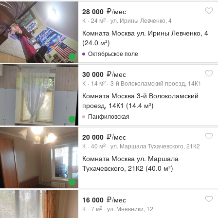
28 000
/мес
К
24
м
ул. Ирины Левченко, 4
2
Комната Москва ул. Ирины Левченко, 4
(24.0 м²)
Октябрьское поле
30 000
/мес
К
14
м
3-й Волоколамский проезд, 14К1
2
Комната Москва 3-й Волоколамский
проезд, 14К1 (14.4 м²)
Панфиловская
20 000
/мес
К
40
м
ул. Маршала Тухачевского, 21К2
2
Комната Москва ул. Маршала
Тухачевского, 21К2 (40.0 м²)
16 000
/мес
К
7
м
ул. Мневники, 12
2