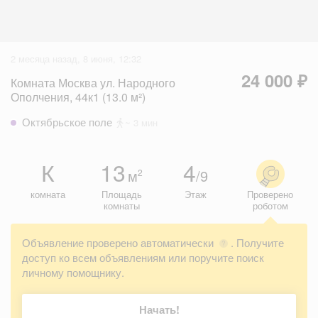
2 месяца назад, 8 июня, 12:32
24 000 ₽
Комната Москва ул. Народного
Ополчения, 44к1 (13.0 м²)
Октябрьское поле
~ 3 мин
К
13
4
м
/9
2
комната
Площадь
Этаж
Проверено
комнаты
роботом
Объявление проверено автоматически
. Получите
?
доступ ко всем объявлениям или поручите поиск
личному помощнику.
Начать!