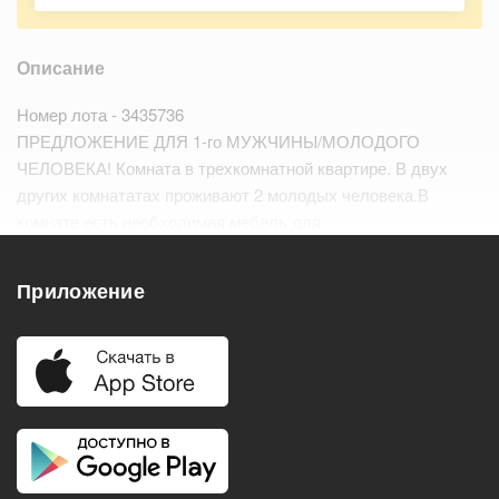
Описание
Номер лота - 3435736
ПРЕДЛОЖЕНИЕ ДЛЯ 1-го МУЖЧИНЫ/МОЛОДОГО
ЧЕЛОВЕКА! Комната в трехкомнатной квартире. В двух
других комнататах проживают 2 молодых человека.В
комнате есть необходимая мебель для
проживания.Кухонный гарнитур.Бытовая техника. Окна
выходят на улицу. Соседи тихие. Разв…
Читать дальше
Приложение
Удобства
Балкон
Посудомоечная машина
Холодильник
Стиральная машина
Телевизор
Нагреватель воды
Кондиционер