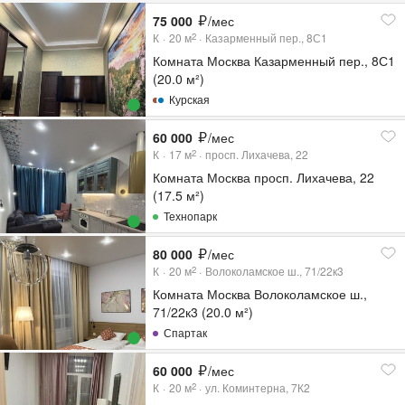
75 000
/мес
К
20
м
Казарменный пер., 8С1
2
Комната Москва Казарменный пер., 8С1
(20.0 м²)
Курская
60 000
/мес
К
17
м
просп. Лихачева, 22
2
Комната Москва просп. Лихачева, 22
(17.5 м²)
Технопарк
80 000
/мес
К
20
м
Волоколамское ш., 71/22к3
2
Комната Москва Волоколамское ш.,
71/22к3 (20.0 м²)
Спартак
60 000
/мес
К
20
м
ул. Коминтерна, 7К2
2