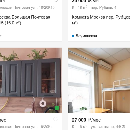
мес
30 000
/мес
2
ольшая Почтовая ул., 18/20К15
К
18
м
пер. Рубцов, 4
осква Большая Почтовая
Комната Москва пер. Рубцов,
15 (16.0 м²)
м²)
ая
Бауманская
мес
27 000
/мес
2
ольшая Почтовая ул., 18/20К4
К
16
м
ул. Гастелло, 44С5