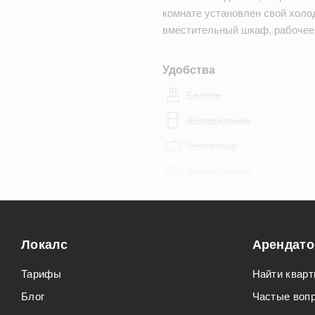
комнате установлен свой холо
вместительный шкаф, рабочее
Удобства
Балкон
Холодильник
Телевизор
Кондиционер
Особенности
Можно курить
Локалс
Арендат
Можно с животными
Тарифы
Найти кварт
Блог
Частые воп