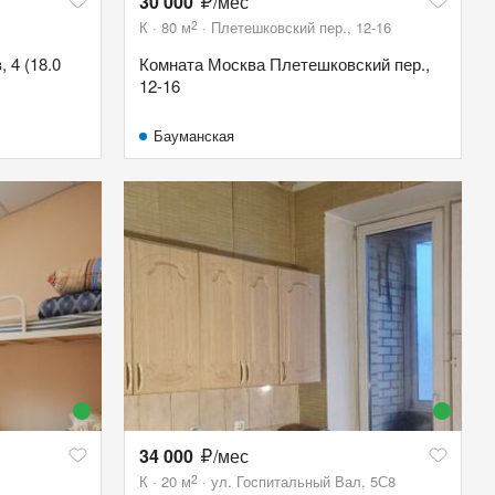
30 000
/мес
2
К
80
м
Плетешковский пер., 12-16
 4 (18.0
Комната Москва Плетешковский пер.,
12-16
Бауманская
34 000
/мес
2
К
20
м
ул. Госпитальный Вал, 5С8