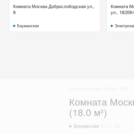
Комната Москва Доброслободская ул.,
Комната М
8
ул., 18/20К4
Бауманская
Электроза
3 месяца назад, 25 апр., 04:01
Комната Москв
(18.0 м²)
Бауманская
~ 11 мин