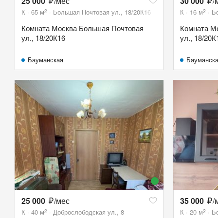
25 000
/мес
30 000
/
2
2
К
65
м
Большая Почтовая ул., 18/20К16
К
16
м
Б
Комната Москва Большая Почтовая
Комната М
ул., 18/20К16
ул., 18/20К
Бауманская
Бауманск
25 000
/мес
35 000
/
2
2
К
40
м
Доброслободская ул., 8
К
20
м
Б