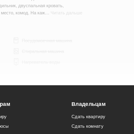
дильник, двуспальная кровать,
 место, комод. На каж…
Читать дальше
Посудомоечная машина
Стиральная машина
Нагреватель воды
Подходит для мероприятий
орам
Владельцам
Подходит для семьи с детьми
иру
Сдать квартиру
росы
Сдать комнату