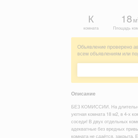
К
18
м
комната
Площадь ко
Объявление проверено а
всем объявлениям или по
Описание
БЕЗ КОМИССИИ. На длительный
уютная комната 18 м2, в 4-х 
соседи! В двух отдельных комн
адекватные без вредных привы
комната не сдаётся, закрыта. 