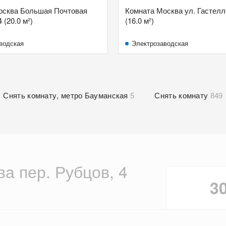
осква Большая Почтовая
Комната Москва ул. Гастелл
 (20.0 м²)
(16.0 м²)
водская
Электрозаводская
Снять комнату, метро Бауманская
5
Снять комнату
849
а пер. Рубцов, 4
3