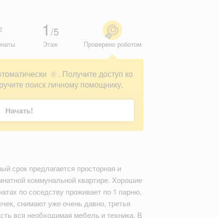
1
/5
2
мнаты
Этаж
Проверено роботом
втоматически
. Получите доступ ко
?
ручите поиск личному помощнику.
Начать!
 срок предлагается просторная и
комнатной коммунальной квартире. Хорошие
атах по соседству проживает по 1 парню,
чек, снимают уже очень давно, третья
Есть вся необходимая мебель и техника. В