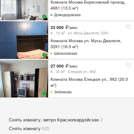
Комната Москва Борисовский проезд,
46К1 (13.0 м²)
Домодедовская
33 000
/мес
К
16
м
ул. Мусы Джалиля, 32К1
2
Комната Москва ул. Мусы Джалиля,
32К1 (16.0 м²)
Шипиловская
27 000
/мес
К
20
м
Елецкая ул., 9К2
2
Комната Москва Елецкая ул., 9К2 (20.0
м²)
Зябликово
Снять комнату, метро Красногвардейская
2
Снять комнату
825