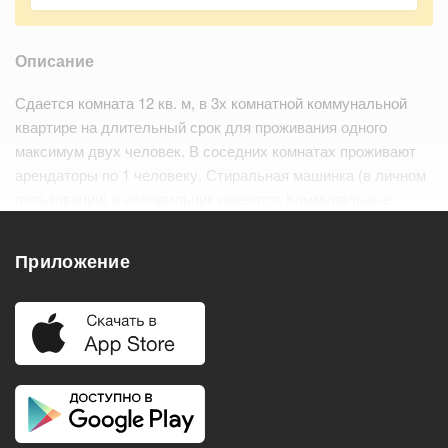
Описание
Сдается комната 12 кв. м, в 3х комнатной коммунальной
квартире на длительный срок для проживания одного
максимум двух человек. В соседних комнатах проживают
арендаторы по 1 человеку. Стиральная машинка (в личном
пользовании) и холодильник имеются. Коммунальные
услуги (свет+вода) по счётчикам, оплачиваются по
тарифам обслуживающих организаций.
Приложение
Удобства
Балкон
Посудомоечная машина
Холодильник
Стиральная машина
Телевизор
Нагреватель воды
Кондиционер