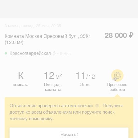
3 месяца назад, 25 мая, 20:35
28 000 ₽
Комната Москва Ореховый бул., 35К1
(12.0 м²)
Красногвардейская
~ 5 мин
К
12
11
м
/12
2
комната
Площадь
Этаж
Проверено
комнаты
роботом
Объявление проверено автоматически
. Получите
?
доступ ко всем объявлениям или поручите поиск
личному помощнику.
Начать!