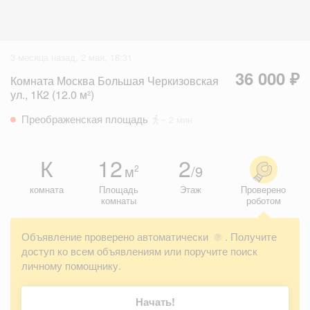
3 месяца назад, 2 мая, 18:31
36 000 ₽
Комната Москва Большая Черкизовская
ул., 1К2 (12.0 м²)
Преображенская площадь
~ 2 мин
К
12
2
м
/9
2
комната
Площадь
Этаж
Проверено
комнаты
роботом
Объявление проверено автоматически
. Получите
?
доступ ко всем объявлениям или поручите поиск
личному помощнику.
Начать!