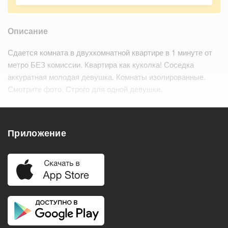
Описание
Сдается комната в двухкомнатной квартире в 1 минуте от
метро БЕЗ комиссии. Квартира как куколка! Соседка
аккуратная молодая девушка. Комнаты изолированные.
Смотрите фото. Строго для одной девушки.
Удобства
Приложение
Балкон
Посудомоечная машина
Холодильник
Стиральная машина
Телевизор
Нагреватель воды
Кондиционер
Особенности