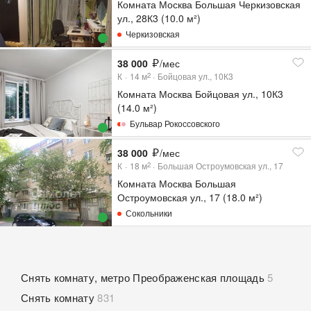
Комната Москва Большая Черкизовская
ул., 28К3 (10.0 м²)
Черкизовская
38 000
/мес
К
14
м
Бойцовая ул., 10К3
2
Комната Москва Бойцовая ул., 10К3
(14.0 м²)
Бульвар Рокоссовского
38 000
/мес
К
18
м
Большая Остроумовская ул., 17
2
Комната Москва Большая
Остроумовская ул., 17 (18.0 м²)
Сокольники
Снять комнату, метро Преображенская площадь
5
Снять комнату
831