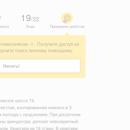
19
/22
2
мнаты
Этаж
Проверено роботом
втоматически
. Получите доступ ко
?
ручите поиск личному помощнику.
Начать!
евское шоссе 74.
ветлая, изолированная комната в 3-
на полгода с продлением. При досрочном
оны арендатора, депозит невозвратный.
ом. Квартира на 19 этаже. В квартире