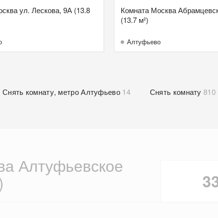
сква ул. Лескова, 9А (13.8
Комната Москва Абрамцевска
(13.7 м²)
о
Алтуфьево
Снять комнату, метро Алтуфьево
14
Снять комнату
810
ва Алтуфьевское
3
)