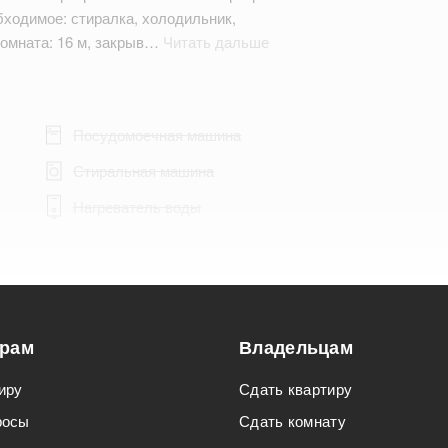
обходимое: стиралка, холодильник,
комната: 16 м, закрыв…
Читать дальше
Посудомоечная машина
Стиральная машина
Нагреватель воды
Подходит для мероприятий
орам
Владельцам
Подходит для семьи с детьми
иру
Сдать квартиру
росы
Сдать комнату