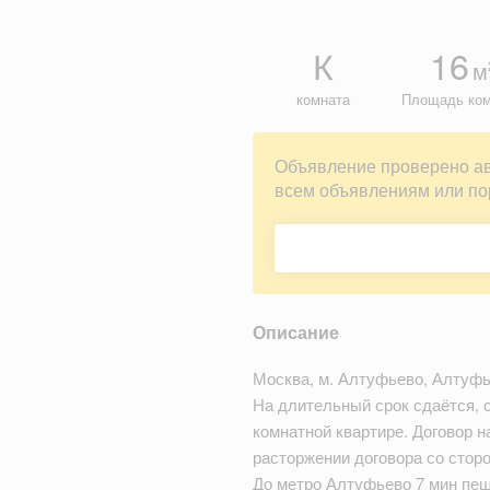
К
16
м
комната
Площадь ко
Объявление проверено а
всем объявлениям или по
Описание
Москва, м. Алтуфьево, Алтуфь
На длительный срок сдаётся, с
комнатной квартире. Договор 
расторжении договора со стор
До метро Алтуфьево 7 мин пешк