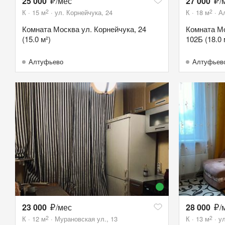
25 000
/мес
27 000
/
2
2
К
15
м
ул. Корнейчука, 24
К
18
м
А
Комната Москва ул. Корнейчука, 24
Комната М
(15.0 м²)
102Б (18.0 
Алтуфьево
Алтуфьев
23 000
/мес
28 000
/
2
2
К
12
м
Мурановская ул., 13
К
13
м
ул