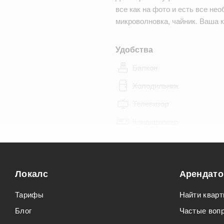
все как на фото и есть все не
микроволновка, чайник. Ваша 
Удобства
Балкон
Холодильник
Телевизор
Кондиционер
Особенности
Можно курить
Локалс
Арендат
Можно с животными
Тарифы
Найти кварт
Блог
Частые воп