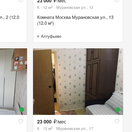
23 000
/мес
2
К
12
м
Мурановская ул., 13
, 2 (12.0
Комната Москва Мурановская ул., 13
(12.0 м²)
Алтуфьево
23 000
/мес
2
К
13
м
Мурановская ул., 17