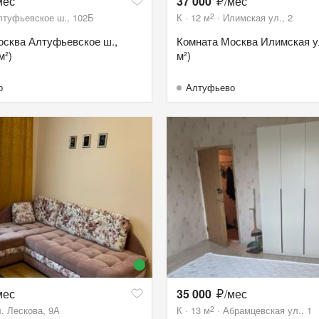
мес
37 000
/мес
2
лтуфьевское ш., 102Б
К
12
м
Илимская ул., 2
осква Алтуфьевское ш.,
Комната Москва Илимская ул.
м²)
м²)
о
Алтуфьево
мес
35 000
/мес
2
. Лескова, 9А
К
13
м
Абрамцевская ул., 1