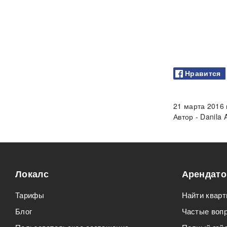
Нравится
21 марта 2016
Автор - Danila 
Локалс
Арендат
Тарифы
Найти кварт
Блог
Частые воп