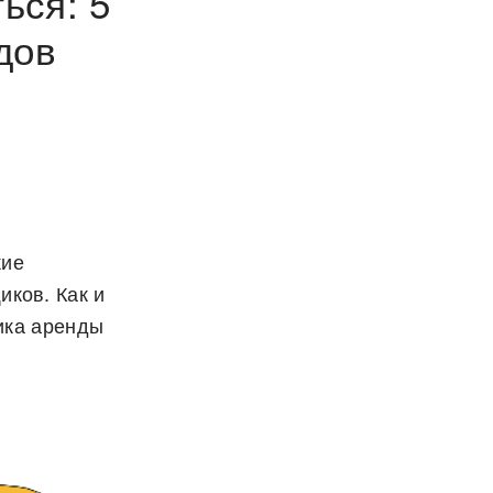
ься: 5
дов
кие
ков. Как и
ика аренды