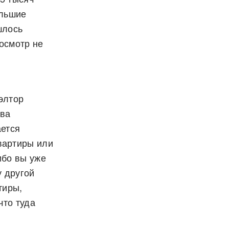
ольшие
шлось
росмотр не
элтор
тва
ается
вартиры или
ибо вы уже
у другой
тиры,
что туда