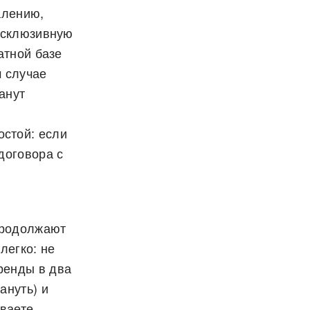
алению,
эксклюзивную
атной базе
м случае
анут
остой: если
договора с
продолжают
легко: не
ренды в два
ануть) и
ываете