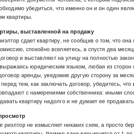
обходимо убедиться, что именно он и он один явля
ом квартиры.
артиры, выставленной на продажу
риэлтор сдает квартиру, не сообщив о том, что она
омиссию, спокойно вселяетесь, а спустя два месяц
договор и выставляют на улицу на полностью зако
(выражаясь юридическим языком, любая из сторон
договор аренды, уведомив другую сторону за месяц
перед тем, как заключать договор, убедитесь, что
овпадают с намерениями собственника: иными сло
давать квартиру надолго и не думает ее продавать
 просмотр
е риэлтор не измысляет никаких схем, а просто бер
осмотр квартиры. Размер дани варьируется от 1 до