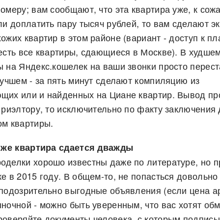
омеру; вам сообщают, что эта квартира уже, к сож
ли доплатить пару тысяч рублей, то вам сделают 
ожих квартир в этом районе (вариант - доступ к пл
есть все квартиры, сдающиеся в Москве). В худше
ы на Яндекс.кошелек на ваши звонки просто перест
лучшем - за пять минут сделают компиляцию из
щих или и найденных на Циане квартир. Вывод пр
 риэлтору, то исключительно по факту заключения 
ом квартиры.
а же квартира сдается дважды
оделки хорошо известны даже по литературе, но 
е в 2015 году. В общем-то, не попасться довольно 
 подозрительно выгодные объявления (если цена а
ночной - можно быть уверенным, что вас хотят обм
роверяйте документы человека, с которым подпис