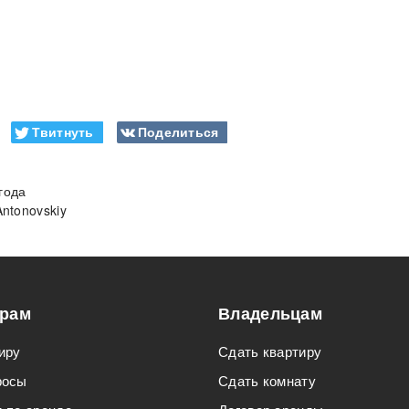
Твитнуть
Поделиться
года
Antonovskiy
орам
Владельцам
иру
Сдать квартиру
росы
Сдать комнату