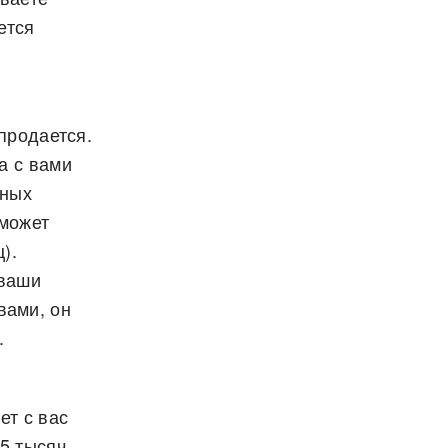
ется
 продается.
а с вами
нных
 может
).
 ваши
вами, он
.
ет с вас
 5 тысяч