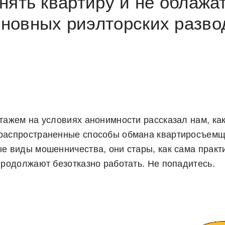
снять квартиру и не облажат
сновных риэлторских разво
тажем на условиях анонимности рассказал нам, ка
распространенные способы обмана квартиросъемщи
ые виды мошенничества, они стары, как сама практ
продолжают безотказно работать. Не попадитесь.