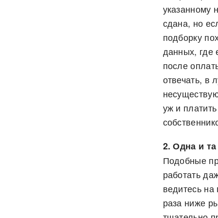
указанному н
сдана, но ес
подборку пох
данных, где 
после оплат
отвечать, в 
несуществую
уж и платить
собственник
2. Одна и т
Подобные пр
работать даж
ведитесь на
раза ниже ры
тщательно п