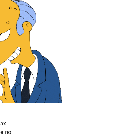
ах.
е по