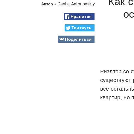
Как 
Автор - Danila Antonovskiy
о
Нравится
Твитнуть
Поделиться
Риэлтор со с
существуют 
все остальн
квартир, но 