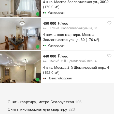
4-к кв. Москва Зоологическая ул., 30С2
(170.0 м²)
Маяковская
450 000
/мес
4+
170
м
Зоологическая улица, 30
2
4-комнатная квартира: Москва,
Зоологическая улица, 30 (170 м²)
Маяковская
440 000
/мес
4+
152
м
2-й Щемиловский пер., 4
2
4-к кв. Москва 2-й Щемиловский пер., 4
(152.0 м²)
Новослободская
Снять квартиру, метро Белорусская
106
Снять многокомнатную квартиру
823