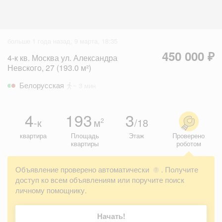
больше 1 года назад, 9 марта, 18:35
450 000 ₽
4-к кв. Москва ул. Александра
Невского, 27 (193.0 м²)
Белорусская
~ 3 мин
4
193
3
-к
м
/18
2
квартира
Площадь
Этаж
Проверено
квартиры
роботом
Объявление проверено автоматически
. Получите
?
доступ ко всем объявлениям или поручите поиск
личному помощнику.
Начать!