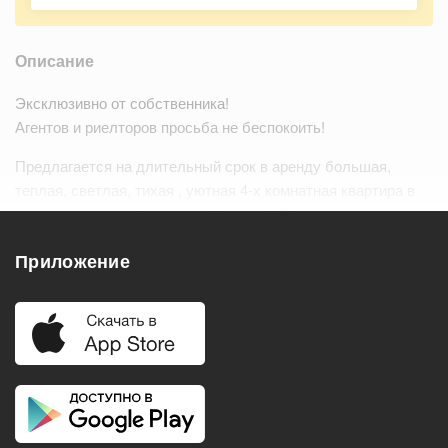
Описание
Эксклюзивно от собственника!
Агентов и риелторов просьба не беспокоить!
Предлагается на длительный срок в аренду большая,
теплая, светлая, тихая , уютная 4-х комнатная квартира в
премиальном клубном доме Невский-27 , расположенном в
самом центре столице .…
Читать дальше
Приложение
Удобства
Балкон
Посудомоечная машина
Холодильник
Стиральная машина
Телевизор
Нагреватель воды
Кондиционер