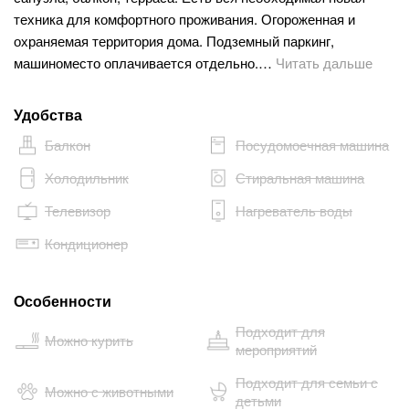
техника для комфортного проживания. Огороженная и
охраняемая территория дома. Подземный паркинг,
машиноместо оплачивается отдельно.…
Читать дальше
Удобства
Балкон
Посудомоечная машина
Холодильник
Стиральная машина
Телевизор
Нагреватель воды
Кондиционер
Особенности
Подходит для
Можно курить
мероприятий
Подходит для семьи с
Можно с животными
детьми