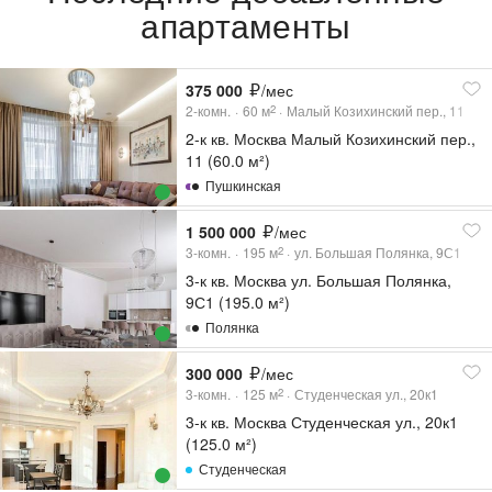
апартаменты
375 000
/мес
2-комн.
60
м
Малый Козихинский пер., 11
2
2-к кв. Москва Малый Козихинский пер.,
11 (60.0 м²)
Пушкинская
1 500 000
/мес
3-комн.
195
м
ул. Большая Полянка, 9С1
2
3-к кв. Москва ул. Большая Полянка,
9С1 (195.0 м²)
Полянка
300 000
/мес
3-комн.
125
м
Студенческая ул., 20к1
2
3-к кв. Москва Студенческая ул., 20к1
(125.0 м²)
Студенческая