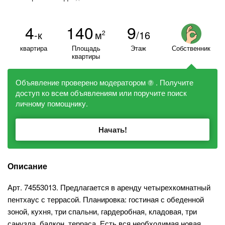
4
140
9
-к
м
/16
2
квартира
Площадь
Этаж
Собственник
квартиры
Объявление проверено модератором
. Получите
?
доступ ко всем объявлениям или поручите поиск
личному помощнику.
Начать!
Описание
Арт. 74553013. Предлагается в аренду четырехкомнатный
пентхаус с террасой. Планировка: гостиная с обеденной
зоной, кухня, три спальни, гардеробная, кладовая, три
санузла, балкон, терраса. Есть вся необходимая новая