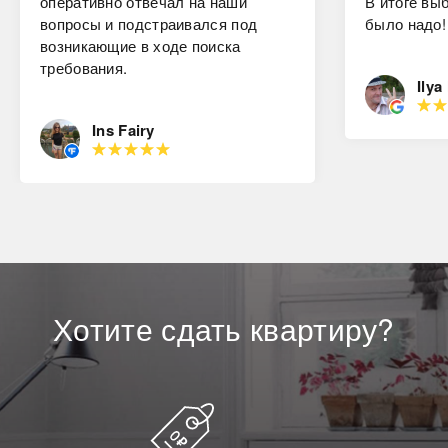
оперативно отвечал на наши
В итоге вы
вопросы и подстраивался под
было надо!
возникающие в ходе поиска
требования.
Ilya
Ins Fairy
Хотите
сдать
квартиру?