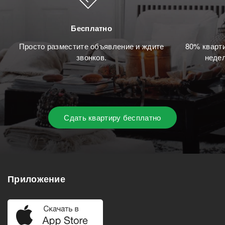
Бесплатно
Просто разместите объявление и ждите
80% кварти
звонков.
недел
Сдать квартиру бесплатно
Приложение