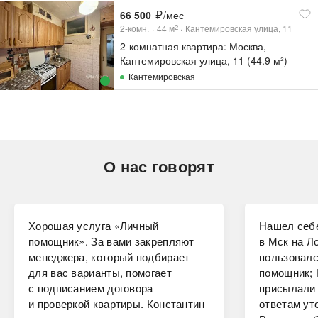
66 500
/мес
2-комн.
44
м
Кантемировская улица, 11
2
2-комнатная квартира: Москва,
Кантемировская улица, 11 (44.9 м²)
Кантемировская
О нас говорят
Хорошая услуга «Личный
Нашел себе
помощник». За вами закрепляют
в Мск на Ло
менеджера, который подбирает
пользовалс
для вас варианты, помогает
помощник; 
с подписанием договора
присылали 
и проверкой квартиры. Константин
ответам ут