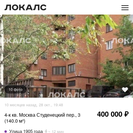
10
фото
+
5
фото
10 месяцев назад, 28 окт., 19:48
400 000 ₽
4-к кв. Москва Студенецкий пер., 3
(140.0 м²)
Улица 1905 года
~ 12 мин