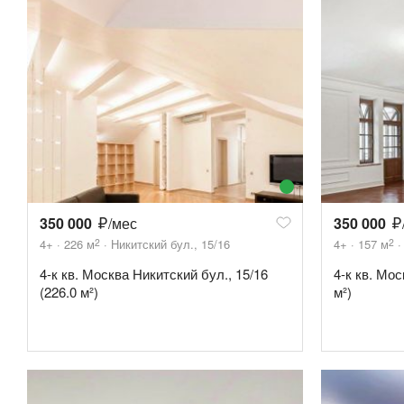
350 000
/мес
350 000
2
2
4+
226
м
Никитский бул., 15/16
4+
157
м
4-к кв. Москва Никитский бул., 15/16
4-к кв. Мос
(226.0 м²)
м²)