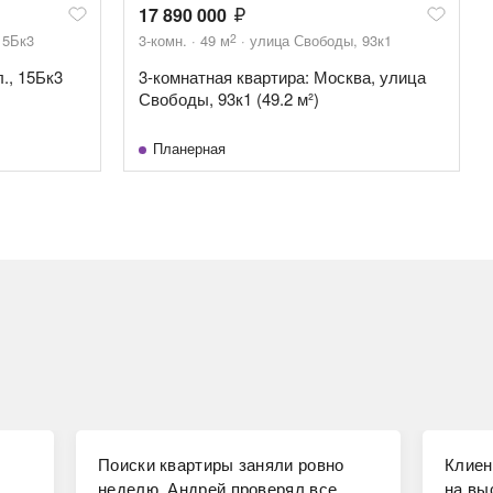
17 890 000
2
15Бк3
3-комн.
49
м
улица Свободы, 93к1
., 15Бк3
3-комнатная квартира: Москва, улица
Свободы, 93к1 (49.2 м²)
Планерная
Поиски квартиры заняли ровно
Клиен
неделю, Андрей проверял все
на вы