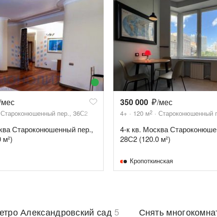
/мес
350 000
/мес
2
Староконюшенный пер., 36С2
4+
120
м
Староконюшенный п
сква Староконюшенный пер.,
4-к кв. Москва Староконюше
 м²)
28С2 (120.0 м²)
Кропоткинская
метро Александровский сад
5
Снять многокомна