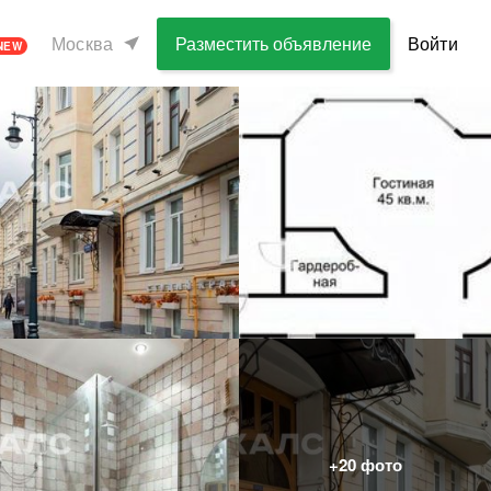
Москва
Разместить объявление
Войти
NEW
+
20
фото