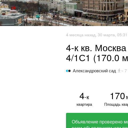
4 месяца назад, 30 марта, 05:31
4-к кв. Москв
4/1С1 (170.0 м
Александровский сад
~ 7
4
170
-к
квартира
Площадь ква
Объявление проверено м
всем объявлениям или по