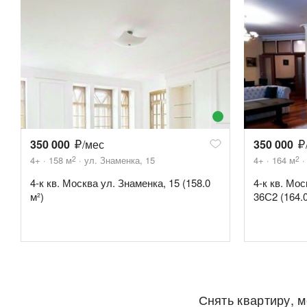
350 000
/мес
350 000
2
2
4+
158
м
ул. Знаменка, 15
4+
164
м
4-к кв. Москва ул. Знаменка, 15 (158.0
4-к кв. Мо
м²)
36С2 (164.0
Снять квартиру, 