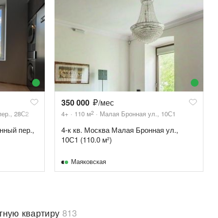
350 000
/мес
2
ер., 28С2
4+
110
м
Малая Бронная ул., 10С1
нный пер.,
4-к кв. Москва Малая Бронная ул.,
10С1 (110.0 м²)
Маяковская
тную квартиру
813