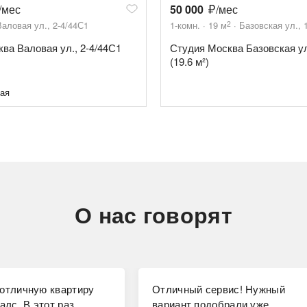
/мес
50 000
/мес
2
Валовая ул., 2-4/44С1
1-комн.
19
м
Базовская ул., 
ква Валовая ул., 2-4/44С1
Студия Москва Базовская ул
(19.6 м²)
ая
О нас говорят
отличную квартиру
Отличный сервис! Нужный
алс. В этот раз
вариант подобрали уже