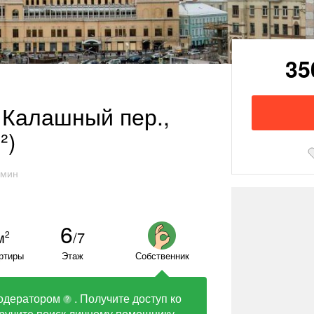
35
а Калашный пер.,
²)
 мин
6
м
/7
2
ртиры
Этаж
Собственник
одератором
. Получите доступ ко
?
ручите поиск личному помощнику.