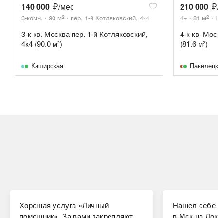
140 000
/мес
210 000
2
2
3-комн.
90
м
пер. 1-й Котляковский, 4к4
4+
81
м
3-к кв. Москва пер. 1-й Котляковский,
4-к кв. Мос
4к4 (90.0 м²)
(81.6 м²)
Каширская
Павелецк
Хорошая услуга «Личный
Нашел себе 
помощник». За вами закрепляют
в Мск на Лок