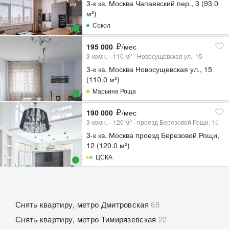
3-к кв. Москва Чапаевский пер., 3 (93.0
м²)
Сокол
195 000
/мес
3-комн.
110
м
Новосущевская ул., 15
2
3-к кв. Москва Новосущевская ул., 15
(110.0 м²)
Марьина Роща
190 000
/мес
3-комн.
120
м
проезд Березовой Рощи, 12
2
3-к кв. Москва проезд Березовой Рощи,
12 (120.0 м²)
ЦСКА
Снять квартиру, метро Дмитровская
68
Снять квартиру, метро Тимирязевская
22