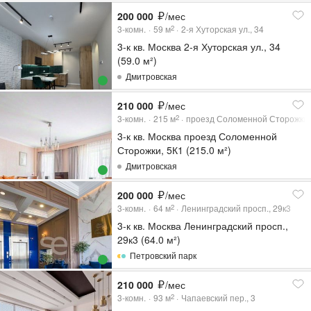
200 000
/мес
3-комн.
59
м
2-я Хуторская ул., 34
2
3-к кв. Москва 2-я Хуторская ул., 34
(59.0 м²)
Дмитровская
210 000
/мес
3-комн.
215
м
проезд Соломенной Сторожки,
2
3-к кв. Москва проезд Соломенной
Сторожки, 5К1 (215.0 м²)
Дмитровская
200 000
/мес
3-комн.
64
м
Ленинградский просп., 29к3
2
3-к кв. Москва Ленинградский просп.,
29к3 (64.0 м²)
Петровский парк
210 000
/мес
3-комн.
93
м
Чапаевский пер., 3
2