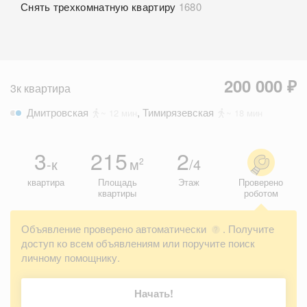
Снять трехкомнатную квартиру
1680
200 000 ₽
3к квартира
Дмитровская
,
Тимирязевская
~ 12 мин
~ 18 мин
3
215
2
-к
м
/4
2
квартира
Площадь
Этаж
Проверено
квартиры
роботом
Объявление проверено автоматически
. Получите
?
доступ ко всем объявлениям или поручите поиск
личному помощнику.
Начать!