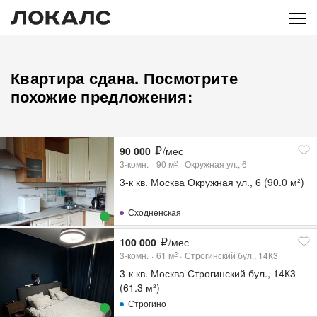
Квартира сдана. Посмотрите
похожие предложения:
90 000
/мес
3-комн.
90
м
Окружная ул., 6
2
3-к кв. Москва Окружная ул., 6 (90.0 м²)
Сходненская
100 000
/мес
3-комн.
61
м
Строгинский бул., 14К3
2
3-к кв. Москва Строгинский бул., 14К3
(61.3 м²)
Строгино