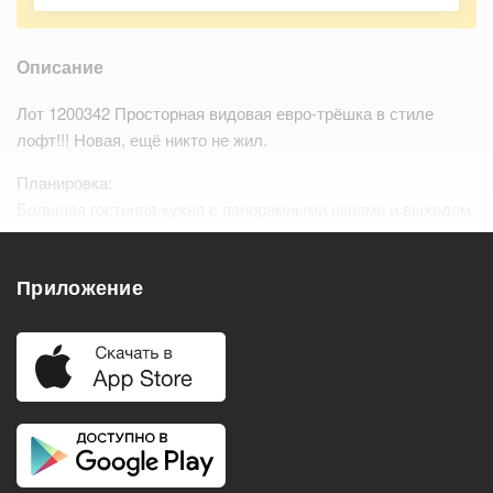
Описание
Лот 1200342 Просторная видовая евро-трёшка в стиле
лофт!!! Новая, ещё никто не жил.
Планировка:
Большая гостиная-кухня с панорамными окнами и выходом
на балкон
Просторная спальня с системой хране…
Читать дальше
Приложение
Удобства
Балкон
Посудомоечная машина
Холодильник
Стиральная машина
Телевизор
Нагреватель воды
Кондиционер