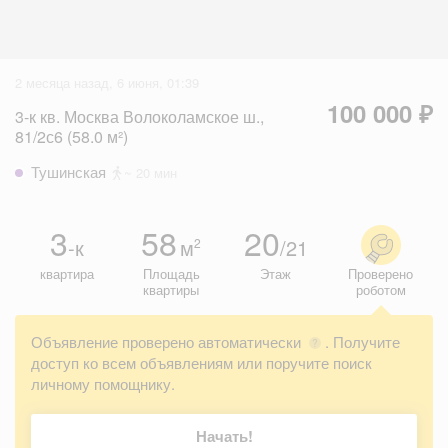
2 месяца назад, 6 июня, 01:39
100 000 ₽
3-к кв. Москва Волоколамское ш.,
81/2с6 (58.0 м²)
Тушинская
~ 20 мин
3
58
20
-к
м
/21
2
квартира
Площадь
Этаж
Проверено
квартиры
роботом
Объявление проверено автоматически
. Получите
?
доступ ко всем объявлениям или поручите поиск
личному помощнику.
Начать!