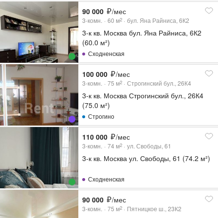
90 000
/мес
3-комн.
60
м
бул. Яна Райниса, 6К2
2
3-к кв. Москва бул. Яна Райниса, 6К2
(60.0 м²)
Сходненская
100 000
/мес
3-комн.
75
м
Строгинский бул., 26К4
2
3-к кв. Москва Строгинский бул., 26К4
(75.0 м²)
Строгино
110 000
/мес
3-комн.
74
м
ул. Свободы, 61
2
3-к кв. Москва ул. Свободы, 61 (74.2 м²)
Сходненская
90 000
/мес
3-комн.
75
м
Пятницкое ш., 23К2
2