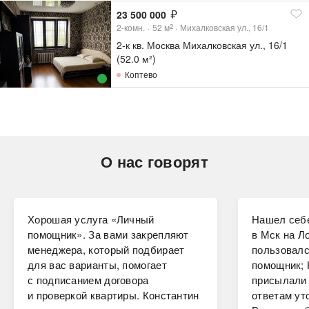
23 500 000
2-комн.
52
м
Михалковская ул., 16/1
2
2-к кв. Москва Михалковская ул., 16/1
(52.0 м²)
Коптево
О нас говорят
Хорошая услуга «Личный
Нашел себе
помощник». За вами закрепляют
в Мск на Ло
менеджера, который подбирает
пользовалс
для вас варианты, помогает
помощник; 
с подписанием договора
присылали 
и проверкой квартиры. Константин
ответам ут