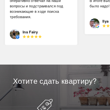
оперативно отвечал на наши
В итоге вы
вопросы и подстраивался под
было надо!
возникающие в ходе поиска
требования.
Ilya
Ins Fairy
Хотите
сдать
квартиру?