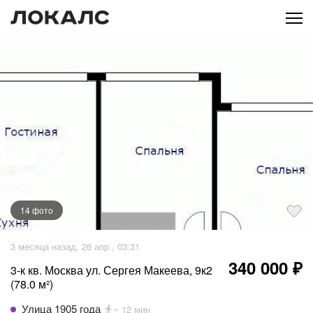
14
фото
+
9
фото
3 месяца назад, 26 апр., 03:31
340 000 ₽
3-к кв. Москва ул. Сергея Макеева, 9к2
(78.0 м²)
Улица 1905 года
~ 12 мин