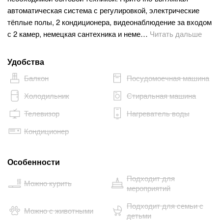
автоматическая система с регулировкой, электрические
тёплые полы, 2 кондиционера, видеонаблюдение за входом
с 2 камер, немецкая сантехника и неме…
Читать дальше
Удобства
Балкон
Посудомоечная машина
Холодильник
Стиральная машина
Телевизор
Нагреватель воды
Кондиционер
Особенности
Подходит для
Можно курить
мероприятий
Подходит для семьи с
Можно с животными
детьми