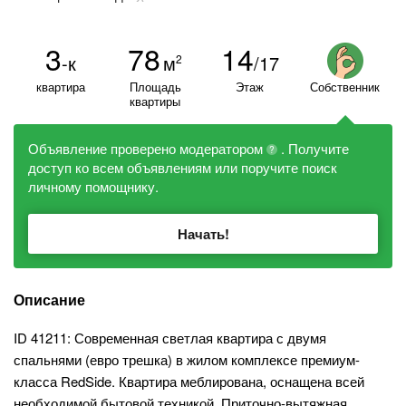
3
78
14
-к
м
/17
2
квартира
Площадь
Этаж
Собственник
квартиры
Объявление проверено модератором
. Получите
?
доступ ко всем объявлениям или поручите поиск
личному помощнику.
Начать!
Описание
ID 41211: Современная светлая квартира с двумя
спальнями (евро трешка) в жилом комплексе премиум-
класса RedSide. Квартира меблирована, оснащена всей
необходимой бытовой техникой. Приточно-вытяжная