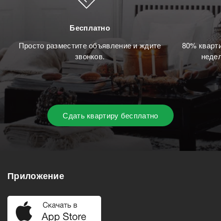
Бесплатно
Просто разместите объявление и ждите
80% кварти
звонков.
недел
Сдать квартиру бесплатно
Приложение