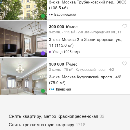
3-к кв. Москва Трубниковский пер., 30С3
(108.5 м²)
Баррикадная
300 000
/мес
3-комн.
115
м
2-я Звенигородская ул., 11
2
3-к кв. Москва 2-я Звенигородская ул.,
11 (115.0 м²)
Улица 1905 года
300 000
/мес
3-комн.
75
м
Кутузовский просп., 4/2
2
3-к кв. Москва Кутузовский просп., 4/2
(75.0 м²)
Киевская
Снять квартиру, метро Краснопресненская
32
Снять трехкомнатную квартиру
1718