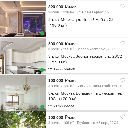
320 000
/мес
3-комн.
138
м
ул. Новый Арбат, 32
2
3-к кв. Москва ул. Новый Арбат, 32
(138.0 м²)
300 000
/мес
3-комн.
155
м
Зоологическая ул., 26С2
2
3-к кв. Москва Зоологическая ул., 26С2
(155.0 м²)
Баррикадная
300 000
/мес
3-комн.
120
м
Большой Тишинский пер., 10С
2
3-к кв. Москва Большой Тишинский пер.,
10С1 (120.0 м²)
Белорусская
300 000
/мес
3-комн.
108
м
Трубниковский пер., 30С3
2