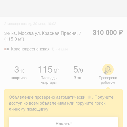
2 месяца назад, 30 мая, 10:02
310 000 ₽
3-к кв. Москва ул. Красная Пресня, 7
(115.0 м²)
Краснопресненская
~ 4 мин
3
115
5
-к
м
/9
2
квартира
Площадь
Этаж
Проверено
квартиры
роботом
Объявление проверено автоматически
. Получите
?
доступ ко всем объявлениям или поручите поиск
личному помощнику.
Начать!