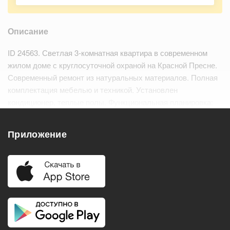
Описание
ID 24563. Светлая 3-комнатная квартира в современном
жилом доме с круглосуточной охраной на Красной Пресне.
Современный ремонт из натуральных материалов. Полная
комплектация мебелью и техникой. Установлен
кондиционер, теплые полы. Функциональная планировка:
общая площадь 115 кв.м., гостиная объединена с кухней,
спален: 2, санузлов: 1,5, гардеробная,…
Читать дальше
Приложение
Удобства
Балкон
Посудомоечная машина
Холодильник
Стиральная машина
Телевизор
Нагреватель воды
Кондиционер