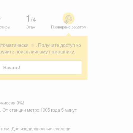
1
/4
2
ртиры
Этаж
Проверено роботом
втоматически
. Получите доступ ко
?
ручите поиск личному помощнику.
Начать!
омиссия 0%!
 От станции метро 1905 года 5 минут
нтом. Две изолированные спальни,