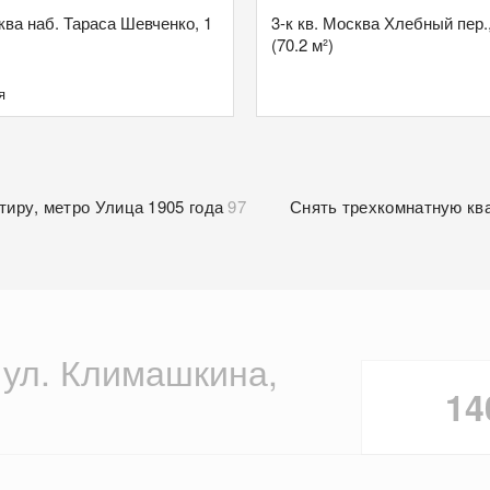
сква наб. Тараса Шевченко, 1
3-к кв. Москва Хлебный пер.
(70.2 м²)
я
тиру, метро Улица 1905 года
97
Снять трехкомнатную кв
а ул. Климашкина,
14