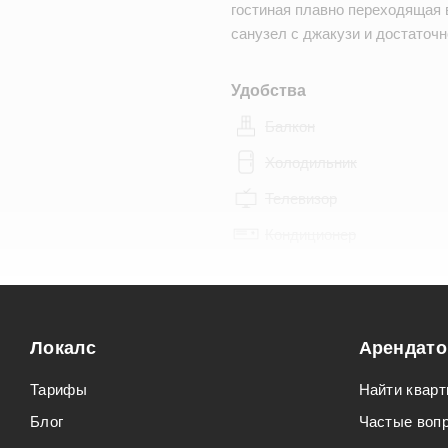
гостиная плавно переходящая 
санузел с джакузи и достаточ
Удобства
Балкон
Холодильник
Телевизор
Кондиционер
Особенности
Можно курить
Локалс
Арендат
Можно с животными
Тарифы
Найти кварт
Блог
Частые воп