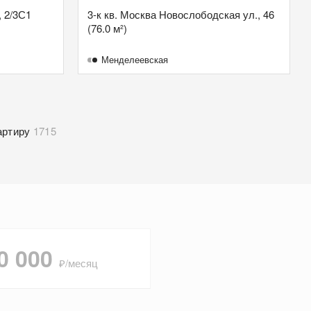
, 2/3С1
3-к кв. Москва Новослободская ул., 46
(76.0 м²)
Менделеевская
артиру
1715
0 000
₽/месяц