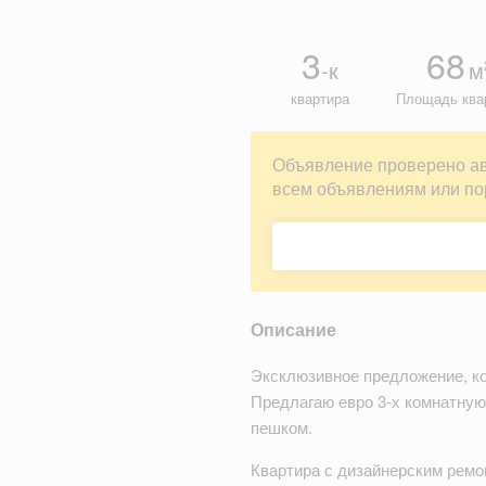
3
68
-к
м
квартира
Площадь ква
Объявление проверено а
всем объявлениям или по
Описание
Эксклюзивное предложение, к
Предлагаю евро 3-х комнатную.
пешком.
Квартира с дизайнерским ремо