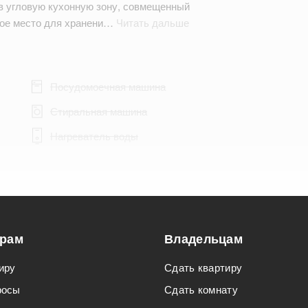
в угловую кухонную зону, совмещенный
ное место для хранени…
Читать дальше
Посудомоечная машина
Стиральная машина
Нагреватель воды
Подходит для мероприятий
орам
Владельцам
Подходит для семьи с детьми
иру
Сдать квартиру
росы
Сдать комнату