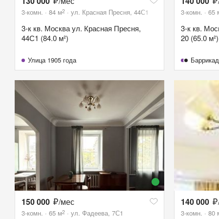
130 000
/мес
140 000
2
3-комн.
84
м
ул. Красная Пресня, 44С1
3-комн.
65
3-к кв. Москва ул. Красная Пресня,
3-к кв. Мо
44С1 (84.0 м²)
20 (65.0 м²)
Улица 1905 года
Баррикад
150 000
/мес
140 000
2
3-комн.
65
м
ул. Фадеева, 7С1
3-комн.
80