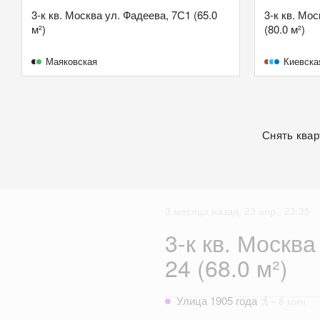
3-к кв. Москва ул. Фадеева, 7С1 (65.0
3-к кв. Мо
м²)
(80.0 м²)
Маяковская
Киевска
Снять квар
3 месяца назад, 23 апр., 23:35
3-к кв. Москв
24 (68.0 м²)
Улица 1905 года
~ 8 мин