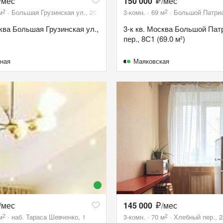
/мес
150 000
/мес
2
2
м
Большая Грузинская ул., 20
3-комн.
69
м
Большой Патриа
сква Большая Грузинская ул.,
3-к кв. Москва Большой Па
пер., 8С1 (69.0 м²)
ная
Маяковская
/мес
145 000
/мес
2
2
м
наб. Тараса Шевченко, 1
3-комн.
70
м
Хлебный пер., 2