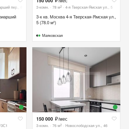
150 000
/мес
2
рший пер., 8С1
3-комн.
78
м
4-я Тверская-Ямская ул., 5
триарший
3-к кв. Москва 4-я Тверская-Ямская ул.,
5 (78.0 м²)
Маяковская
150 000
/мес
2
/3С1
3-комн.
76
м
Новослободская ул., 46