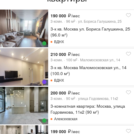
190 000
/мес
3-комн.
96
м
ул. Бориса Галушкина, 25
2
3-к кв. Москва ул. Бориса Галушкина, 25
(96.0 м²)
ВДНХ
210 000
/мес
3-комн.
100
м
Маломосковская ул., 14
2
3-к кв. Москва Маломосковская ул., 14
(100.0 м²)
ВДНХ
200 000
/мес
3-комн.
90
м
улица Годовикова, 11к2
2
3-комнатная квартира: Москва, улица
Годовикова, 11к2 (90 м²)
Алексеевская
199 000
/мес