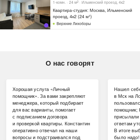
1-комн.
24
м
Ильменский проезд, 4к2
2
Квартира-студия: Москва, Ильменский
проезд, 4к2 (24 м²)
Верхние Лихоборы
О нас говорят
Хорошая услуга «Личный
Нашел себе
помощник». За вами закрепляют
в Мск на Ло
менеджера, который подбирает
пользовалс
для вас варианты, помогает
помощник; 
с подписанием договора
присылали 
и проверкой квартиры. Константин
ответам ут
оперативно отвечал на наши
В итоге вы
вопросы и подстраивался под
было надо!