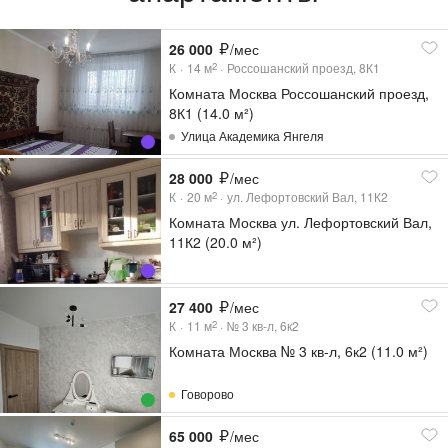
26 000
/мес
К
14
м
Россошанский проезд, 8К1
2
Комната Москва Россошанский проезд,
8К1 (14.0 м²)
Улица Академика Янгеля
28 000
/мес
К
20
м
ул. Лефортовский Вал, 11К2
2
Комната Москва ул. Лефортовский Вал,
11К2 (20.0 м²)
27 400
/мес
К
11
м
№ 3 кв-л, 6к2
2
Комната Москва № 3 кв-л, 6к2 (11.0 м²)
Говорово
65 000
/мес