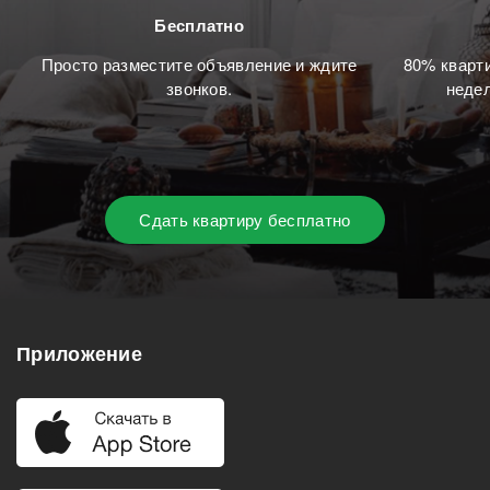
Бесплатно
Просто разместите объявление и ждите
80% кварти
звонков.
недел
Сдать квартиру бесплатно
Приложение