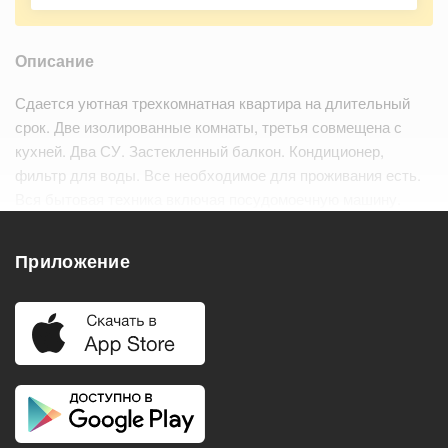
Описание
Сдается уютная трехкомнатная квартира на длительный
срок. Две изолированные комнаты, третья совмещена с
кухней. Два СУ. Застекленный балкон. Кондиционер,
фильтр для воды. Все необходимое для проживания есть.
Вся бытовая техника включая посудомоечную машину.
Тамбур на четыре квартиры. Чистый ухоженный подъезд с
видеонаблюдением и консьержкой. Ра…
Читать дальше
Приложение
Удобства
Балкон
Посудомоечная машина
Холодильник
Стиральная машина
Телевизор
Нагреватель воды
Кондиционер