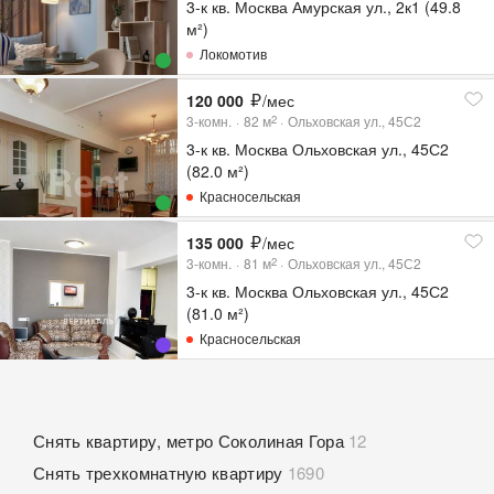
3-к кв. Москва Амурская ул., 2к1 (49.8
м²)
Локомотив
120 000
/мес
3-комн.
82
м
Ольховская ул., 45С2
2
3-к кв. Москва Ольховская ул., 45С2
(82.0 м²)
Красносельская
135 000
/мес
3-комн.
81
м
Ольховская ул., 45С2
2
3-к кв. Москва Ольховская ул., 45С2
(81.0 м²)
Красносельская
Снять квартиру, метро Соколиная Гора
12
Снять трехкомнатную квартиру
1690