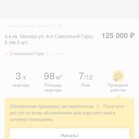
2 месяца назад, 29 мая, 13:32
125 000 ₽
3-к кв. Москва ул. 9-я Соколиной Горы,
5 (98.5 м²)
Соколиная Гора
~ 16 мин
3
98
7
-к
м
/12
2
квартира
Площадь
Этаж
Проверено
квартиры
роботом
Объявление проверено автоматически
. Получите
?
доступ ко всем объявлениям или поручите поиск
личному помощнику.
Начать!