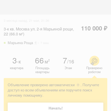
3 месяца назад, 21 мая, 21:36
110 000 ₽
3-к кв. Москва ул. 2-я Марьиной рощи,
22 (66.0 м²)
Марьина Роща
~ 7 мин
3
66
7
-к
м
/16
2
квартира
Площадь
Этаж
Проверено
квартиры
роботом
Объявление проверено автоматически
. Получите
?
доступ ко всем объявлениям или поручите поиск
личному помощнику.
Начать!