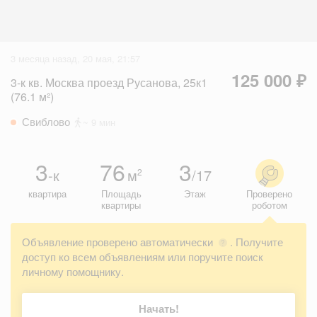
3 месяца назад, 20 мая, 21:57
125 000 ₽
3-к кв. Москва проезд Русанова, 25к1
(76.1 м²)
Свиблово
~ 9 мин
3
76
3
-к
м
/17
2
квартира
Площадь
Этаж
Проверено
квартиры
роботом
Объявление проверено автоматически
. Получите
?
доступ ко всем объявлениям или поручите поиск
личному помощнику.
Начать!