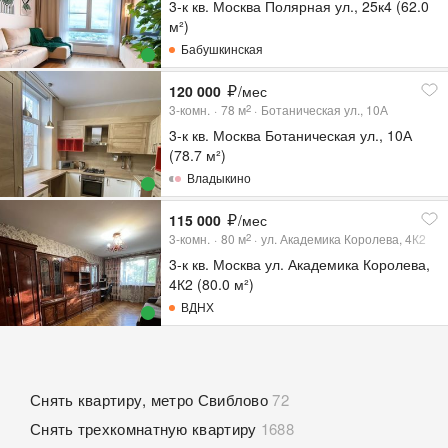
3-к кв. Москва Полярная ул., 25к4 (62.0
м²)
Бабушкинская
120 000
/мес
3-комн.
78
м
Ботаническая ул., 10А
2
3-к кв. Москва Ботаническая ул., 10А
(78.7 м²)
Владыкино
115 000
/мес
3-комн.
80
м
ул. Академика Королева, 4К2
2
3-к кв. Москва ул. Академика Королева,
4К2 (80.0 м²)
ВДНХ
Снять квартиру, метро Свиблово
72
Снять трехкомнатную квартиру
1688