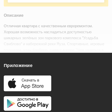
Описание
Отличная квартира с качественным евроремонтом.
Хорошая возможность насладиться доступностью
шикарных зелёных зон паркового комплекса "Усадьба
Свиблово" и набережной реки Яуза. Спортивные, игровые
площадки, зоны барбекю, снимут вопрос "Чем заняться в
выходной день?" В будни - квинтэссенция отличной
транспортной доступности и инфрастр…
Читать дальше
Приложение
Удобства
Балкон
Посудомоечная машина
Холодильник
Стиральная машина
Телевизор
Нагреватель воды
Кондиционер