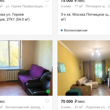
мес
75 000
/мес
2
2
м
ул. Героев Панфиловцев, 27К1
3-комн.
77
м
Пятницкое ш., 1
ква ул. Героев
3-к кв. Москва Пятницкое ш.,
в, 27К1 (54.0 м²)
м²)
я
Волоколамская
мес
70 000
/мес
2
2
м
Волоколамский проезд, 1
3-комн.
57
м
Лодочная ул., 