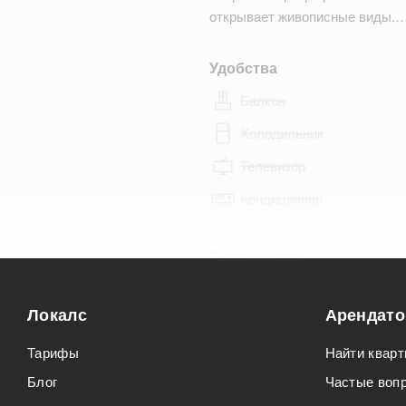
открывает живописные виды.
Удобства
Балкон
Холодильник
Телевизор
Кондиционер
Особенности
Можно курить
Локалс
Арендат
Можно с животными
Тарифы
Найти кварт
Блог
Частые воп