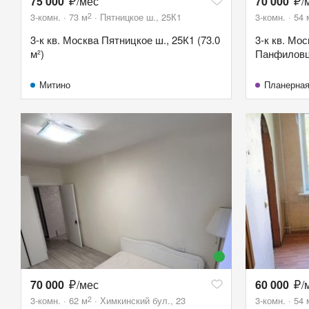
75 000
/мес
70 000
/
2
3-комн.
73
м
Пятницкое ш., 25К1
3-комн.
54
3-к кв. Москва Пятницкое ш., 25К1 (73.0
3-к кв. Мос
м²)
Панфиловце
Митино
Планерна
70 000
/мес
60 000
/
2
3-комн.
62
м
Химкинский бул., 23
3-комн.
54