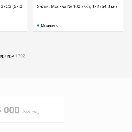
 37С3 (57.0
3-к кв. Москва № 100 кв-л, 1к2 (54.0 м²)
Мякинино
артиру
1702
5 000
₽/месяц