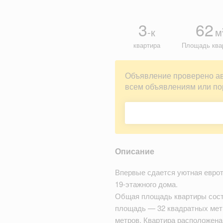
3
62
-к
м
квартира
Площадь ква
Объявление проверено а
всем объявлениям или по
Описание
Впервые сдается уютная еврот
19-этажного дома.
Общая площадь квартиры сост
площадь — 32 квадратных метр
метров. Квартира расположена 