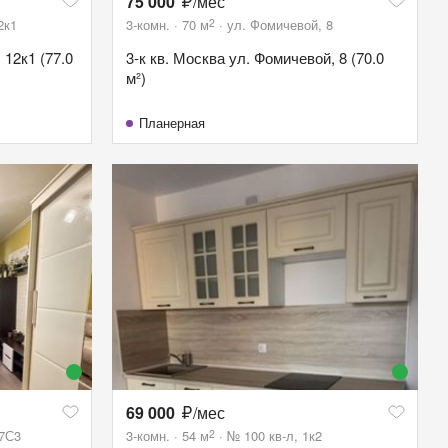
75 000
/мес
2
2к1
3-комн.
70
м
ул. Фомичевой, 8
 12к1 (77.0
3-к кв. Москва ул. Фомичевой, 8 (70.0
м²)
Планерная
69 000
/мес
2
37С3
3-комн.
54
м
№ 100 кв-л, 1к2