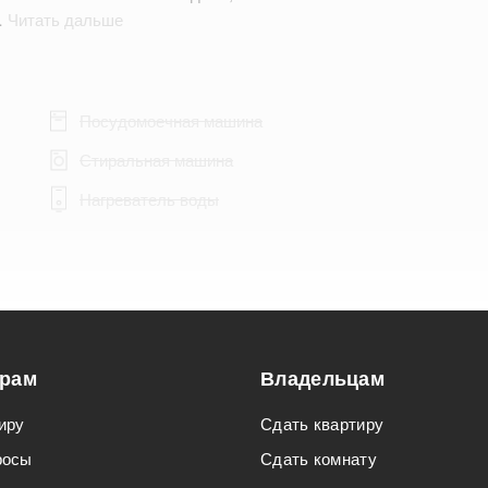
…
Читать дальше
Посудомоечная машина
Стиральная машина
Нагреватель воды
Подходит для мероприятий
орам
Владельцам
Подходит для семьи с детьми
иру
Сдать квартиру
росы
Сдать комнату