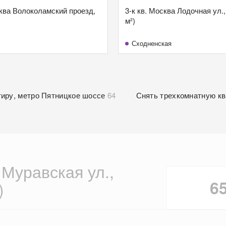
сква Волоколамский проезд,
3-к кв. Москва Лодочная ул.,
м²)
Сходненская
тиру, метро Пятницкое шоссе
64
Снять трехкомнатную кв
 Муравская ул.,
6
)