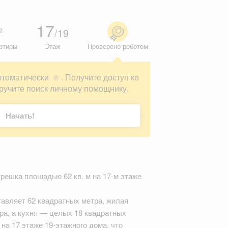
17
/19
2
ртиры
Этаж
Проверено роботом
втоматически
. Получите доступ ко
?
ручите поиск личному помощнику.
Начать!
решка площадью 62 кв. м на 17-м этаже
авляет 62 квадратных метра, жилая
а, а кухня — целых 18 квадратных
на 17 этаже 19-этажного дома, что