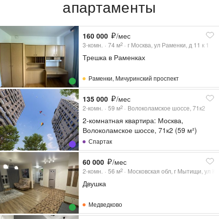
апартаменты
160 000
/мес
3-комн.
74
м
г Москва, ул Раменки, д 11 к 1
2
Трешка в Раменках
Раменки
,
Мичуринский проспект
135 000
/мес
2-комн.
59
м
Волоколамское шоссе, 71к2
2
2-комнатная квартира: Москва,
Волоколамское шоссе, 71к2 (59 м²)
Спартак
60 000
/мес
2-комн.
56
м
Московская обл, г Мытищи, ул Ко
2
Двушка
Медведково