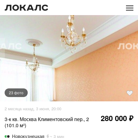
23
фото
+
18
фото
2 месяца назад, 3 июня, 20:00
280 000 ₽
3-к кв. Москва Климентовский пер., 2
(101.0 м²)
Новокузнецкая
~ 3 мин