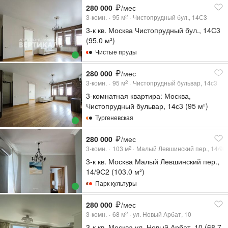
280 000
/мес
3-комн.
95
м
Чистопрудный бул., 14С3
2
3-к кв. Москва Чистопрудный бул., 14С3
(95.0 м²)
Чистые пруды
280 000
/мес
3-комн.
95
м
Чистопрудный бульвар, 14с3
2
3-комнатная квартира: Москва,
Чистопрудный бульвар, 14с3 (95 м²)
Тургеневская
280 000
/мес
3-комн.
103
м
Малый Левшинский пер., 14/9С
2
3-к кв. Москва Малый Левшинский пер.,
14/9С2 (103.0 м²)
Парк культуры
280 000
/мес
3-комн.
68
м
ул. Новый Арбат, 10
2
3-к кв. Москва ул. Новый Арбат, 10 (68.7