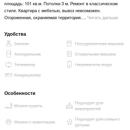
площадь: 101 кв.м. Потолки 3 м. Ремонт в классическом
стиле. Квартира с мебелью, вывоз невозможен.
Огороженная, охраняемая территория.…
Читать дальше
Удобства
Балкон
Посудомоечная машина
Холодильник
Стиральная машина
Телевизор
Нагреватель воды
Кондиционер
Особенности
Подходит для
Можно курить
мероприятий
Подходит для семьи с
Можно с животными
детьми