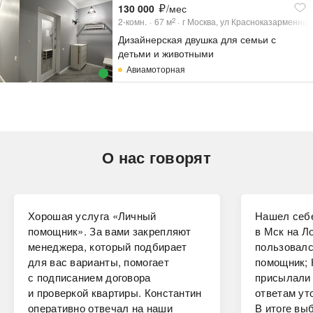
130 000
/мес
2-комн.
67
м
г Москва, ул Красноказарменная,
2
Дизайнерская двушка для семьи с
детьми и животными
Авиамоторная
О нас говорят
Хорошая услуга «Личный
Нашел себе
помощник». За вами закрепляют
в Мск на Ло
менеджера, который подбирает
пользовалс
для вас варианты, помогает
помощник; 
с подписанием договора
присылали 
и проверкой квартиры. Константин
ответам ут
оперативно отвечал на наши
В итоге вы