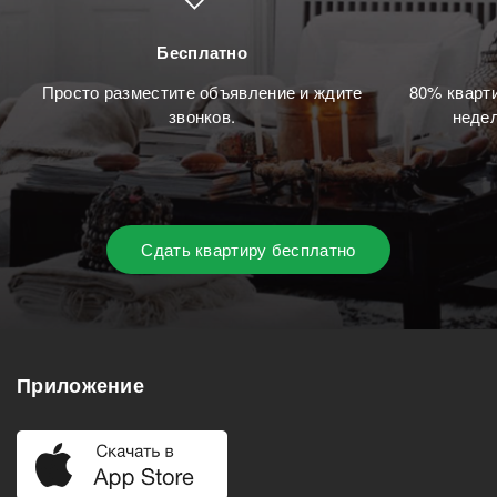
Бесплатно
Просто разместите объявление и ждите
80% кварти
звонков.
недел
Сдать квартиру бесплатно
Приложение