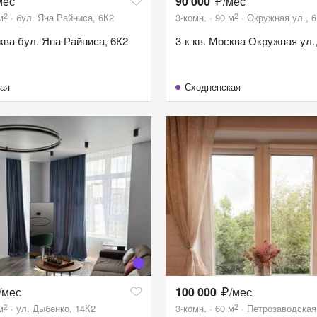
мес
90 000
/мес
2
2
м
бул. Яна Райниса, 6К2
3-комн.
90
м
Окружная ул., 6
сква бул. Яна Райниса, 6К2
3-к кв. Москва Окружная ул., 
ая
Сходненская
/мес
100 000
/мес
2
2
м
ул. Дыбенко, 14К2
3-комн.
60
м
Петрозаводская 