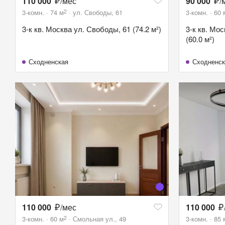
110 000
/мес
90 000
/
2
3-комн.
74
м
ул. Свободы, 61
3-комн.
60
3-к кв. Москва ул. Свободы, 61 (74.2 м²)
3-к кв. Мо
(60.0 м²)
Сходненская
Сходненск
110 000
/мес
110 000
2
3-комн.
60
м
Смольная ул., 49
3-комн.
85