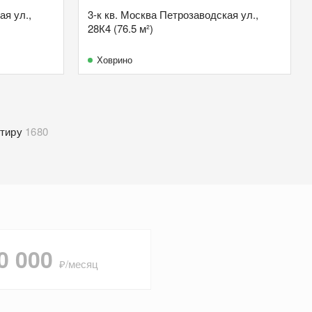
ая ул.,
3-к кв. Москва Петрозаводская ул.,
28К4 (76.5 м²)
Ховрино
тиру
1680
0 000
₽/месяц