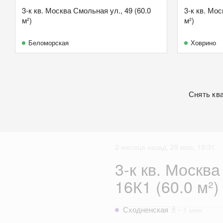
3-к кв. Москва Смольная ул., 49 (60.0
3-к кв. Мос
м²)
м²)
Беломорская
Ховрино
Снять кв
2 месяца назад, 29 мая, 19:31
3-к кв. Москва
16К1 (60.0 м²)
Сходненская
~ 1 мин