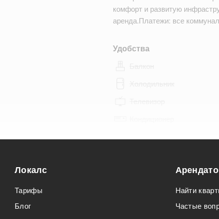
комфорт и развитую инфрастру
аренда.Платежи: все коммуна
Удобства
Балкон
Холодильник
Телевизор
Кондиционер
Особенности
Можно курить
Локалс
Арендат
Можно с животными
Тарифы
Найти кварт
Блог
Частые воп