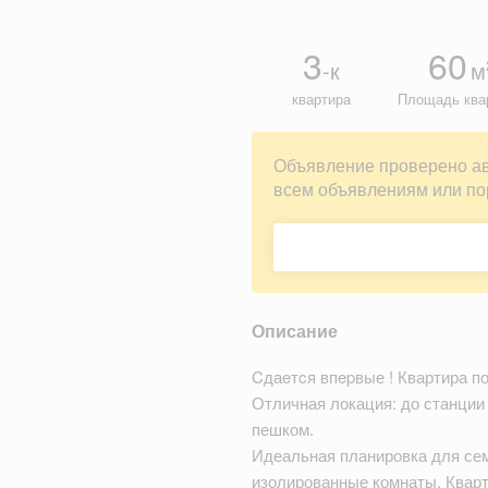
3
60
-к
м
квартира
Площадь ква
Объявление проверено а
всем объявлениям или по
Описание
Cдаeтcя впepвые ! Квартира по
Отличная локация: до станции
пешком.
Идеальная планировка для сем
изолированные комнаты. Кварт