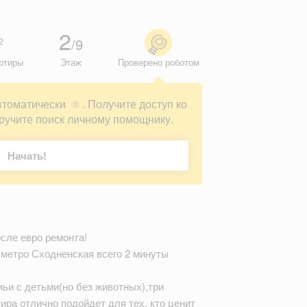
2
/9
2
ртиры
Этаж
Проверено роботом
втоматически
. Получите доступ ко
?
ручите поиск личному помощнику.
Начать!
сле евро ремонта!
 метро Сходненская всего 2 минуты
ьи с детьми(но без животных),три
ира отлично подойдет для тех, кто ценит