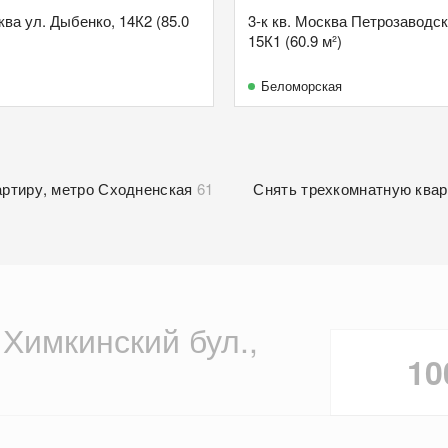
ква ул. Дыбенко, 14К2 (85.0
3-к кв. Москва Петрозаводск
15К1 (60.9 м²)
Беломорская
артиру, метро Сходненская
61
Снять трехкомнатную квар
 Химкинский бул.,
10