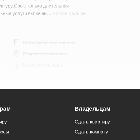
ктуру.Срок: только длительная
льные услуги включен…
Читать дальше
Посудомоечная машина
Стиральная машина
Нагреватель воды
Подходит для мероприятий
орам
Владельцам
Подходит для семьи с детьми
иру
Сдать квартиру
росы
Сдать комнату