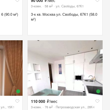
90 000
/мес
2
3-комн.
58
м
ул. Свободы, 67К1
6 (90.0 м²)
3-к кв. Москва ул. Свободы, 67К1 (58.0
м²)
110 000
/мес
2
ул., 15К1
3-комн.
76
м
Петрозаводская ул., 28К4