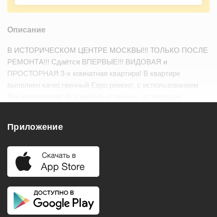
Описание
В ИСТОРИЧЕСКОМ ЦЕНТРЕ МОСКВЫ!!! ТОЛЬКО ПОСЛЕ
РЕМОНТА!!! Сдаётся ВПЕРВЫЕ!!! ВИДОВАЯ и
ПРОСТОРНАЯ 3-х комнатная квартира! В квартире
выполнен качественный Евро ремонт, с использованием
Эко материалов! Вся мебель и техника, от ведущих
производителей! Кондиционер, посудомоечная машина и
телевизор, будут покупаться под нани…
Читать дальше
Приложение
Удобства
Балкон
Посудомоечная машина
Холодильник
Стиральная машина
Телевизор
Нагреватель воды
Кондиционер