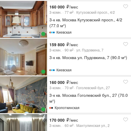
160 000
/мес
3-комн.
77
м
Кутузовский просп., 4/2
2
3-к кв. Москва Кутузовский просп., 4/2
(77.0 м²)
Киевская
159 800
/мес
3-комн.
90
м
ул. Пудовкина, 7
2
3-к кв. Москва ул. Пудовкина, 7 (90.0 м²)
Киевская
160 000
/мес
3-комн.
70
м
Гоголевский бул., 27
2
3-к кв. Москва Гоголевский бул., 27 (70.0
м²)
Кропоткинская
170 000
/мес
3-комн.
60
м
Мантулинская ул., 2
2