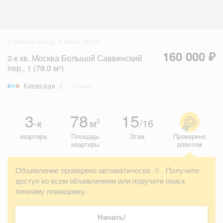
2 месяца назад, 6 июня, 05:32
160 000 ₽
3-к кв. Москва Большой Саввинский
пер., 1 (78.0 м²)
Киевская
~ 15 мин
3
78
15
-к
м
/16
2
квартира
Площадь
Этаж
Проверено
квартиры
роботом
Объявление проверено автоматически
. Получите
?
доступ ко всем объявлениям или поручите поиск
личному помощнику.
Начать!