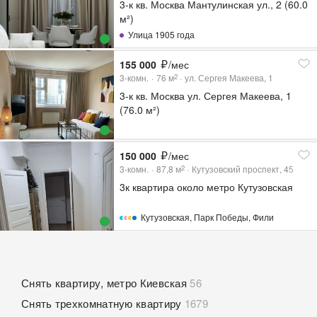
3-к кв. Москва Мантулинская ул., 2 (60.0
м²)
Улица 1905 года
155 000
/мес
3-комн.
76
м
ул. Сергея Макеева, 1
2
3-к кв. Москва ул. Сергея Макеева, 1
(76.0 м²)
150 000
/мес
3-комн.
87,8
м
Кутузовский проспект, 45
2
3к квартира около метро Кутузовская
Кутузовская
,
Парк Победы
,
Фили
Снять квартиру, метро Киевская
56
Снять трехкомнатную квартиру
1679