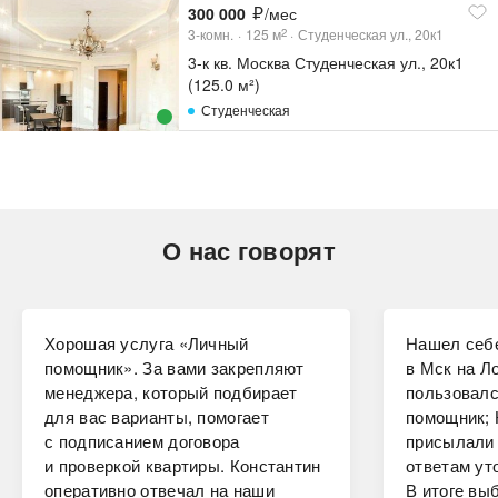
300 000
/мес
3-комн.
125
м
Студенческая ул., 20к1
2
3-к кв. Москва Студенческая ул., 20к1
(125.0 м²)
Студенческая
О нас говорят
Хорошая услуга «Личный
Нашел себе
помощник». За вами закрепляют
в Мск на Ло
менеджера, который подбирает
пользовалс
для вас варианты, помогает
помощник; 
с подписанием договора
присылали 
и проверкой квартиры. Константин
ответам ут
оперативно отвечал на наши
В итоге вы