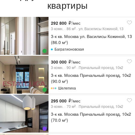
квартиры
292 800
/мес
3-комн.
86
м
ул. Василисы Кожиной, 13
2
3-к кв. Москва ул. Василисы Кожиной, 13
(86.0 м²)
Багратионовская
300 000
/мес
3-комн.
90
м
Причальный проезд, 10к2
2
3-к кв. Москва Причальный проезд, 10к2
(90.0 м²)
Шелепиха
295 000
/мес
3-комн.
70
м
Причальный проезд, 10к2
2
3-к кв. Москва Причальный проезд, 10к2
(70.0 м²)