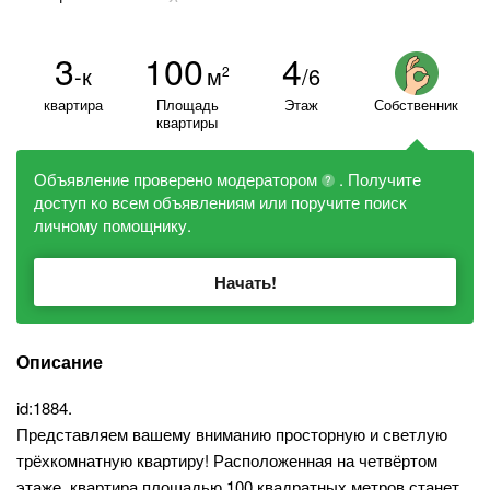
3
100
4
-к
м
/6
2
квартира
Площадь
Этаж
Собственник
квартиры
Объявление проверено модератором
. Получите
?
доступ ко всем объявлениям или поручите поиск
личному помощнику.
Начать!
Описание
id:1884.
Представляем вашему вниманию просторную и светлую
трёхкомнатную квартиру! Расположенная на четвёртом
этаже, квартира площадью 100 квадратных метров станет