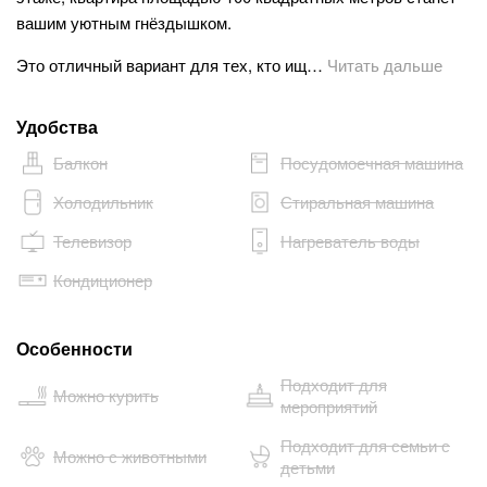
вашим уютным гнёздышком.
Это отличный вариант для тех, кто ищ…
Читать дальше
Удобства
Балкон
Посудомоечная машина
Холодильник
Стиральная машина
Телевизор
Нагреватель воды
Кондиционер
Особенности
Подходит для
Можно курить
мероприятий
Подходит для семьи с
Можно с животными
детьми