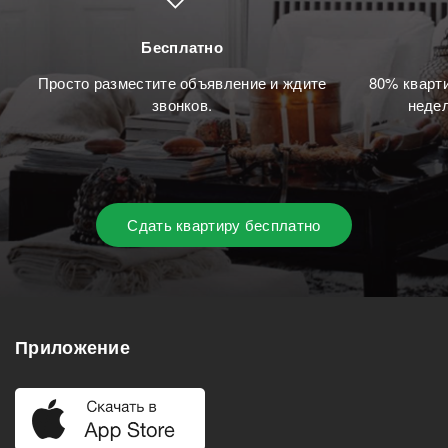
Бесплатно
Просто разместите объявление и ждите
80% кварти
звонков.
недел
Сдать квартиру бесплатно
Приложение