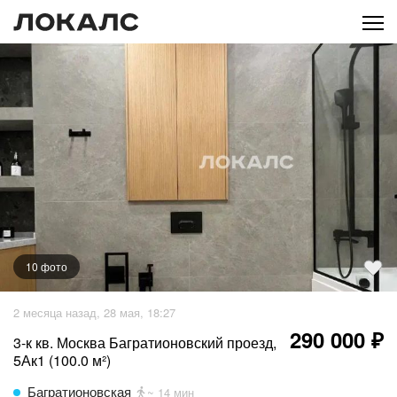
10
фото
+
5
фото
2 месяца назад, 28 мая, 18:27
290 000 ₽
3-к кв. Москва Багратионовский проезд,
5Ак1 (100.0 м²)
Багратионовская
~ 14 мин