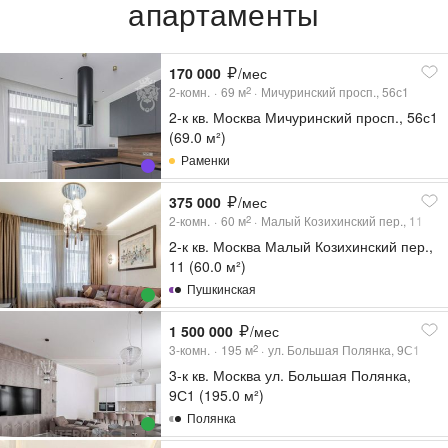
апартаменты
170 000
/мес
2-комн.
69
м
Мичуринский просп., 56с1
2
2-к кв. Москва Мичуринский просп., 56с1
(69.0 м²)
Раменки
375 000
/мес
2-комн.
60
м
Малый Козихинский пер., 11
2
2-к кв. Москва Малый Козихинский пер.,
11 (60.0 м²)
Пушкинская
1 500 000
/мес
3-комн.
195
м
ул. Большая Полянка, 9С1
2
3-к кв. Москва ул. Большая Полянка,
9С1 (195.0 м²)
Полянка