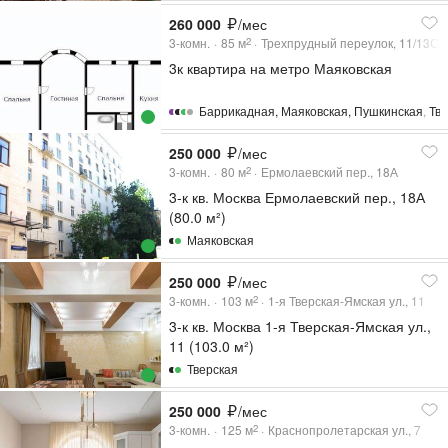
260 000
/мес
3-комн.
85
м
Трехпрудный переулок, 11/13С2
2
3к квартира на метро Маяковская
Баррикадная
,
Маяковская
,
Пушкинская
,
Тв
250 000
/мес
3-комн.
80
м
Ермолаевский пер., 18А
2
3-к кв. Москва Ермолаевский пер., 18А
(80.0 м²)
Маяковская
250 000
/мес
3-комн.
103
м
1-я Тверская-Ямская ул., 11
2
3-к кв. Москва 1-я Тверская-Ямская ул.,
11 (103.0 м²)
Тверская
250 000
/мес
3-комн.
125
м
Краснопролетарская ул., 7
2