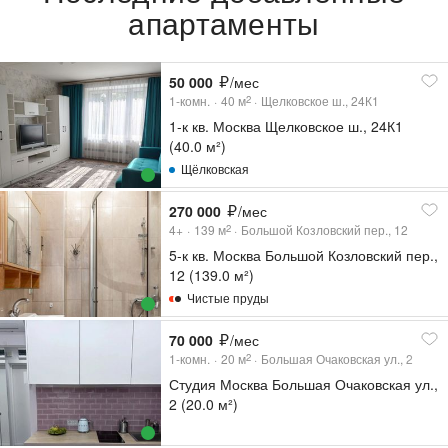
апартаменты
50 000
/мес
1-комн.
40
м
Щелковское ш., 24К1
2
1-к кв. Москва Щелковское ш., 24К1
(40.0 м²)
Щёлковская
270 000
/мес
4+
139
м
Большой Козловский пер., 12
2
5-к кв. Москва Большой Козловский пер.,
12 (139.0 м²)
Чистые пруды
70 000
/мес
1-комн.
20
м
Большая Очаковская ул., 2
2
Студия Москва Большая Очаковская ул.,
2 (20.0 м²)