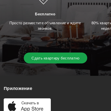
Бесплатно
Просто разместите объявление и ждите
80% кварти
звонков.
недел
Сдать квартиру бесплатно
Приложение