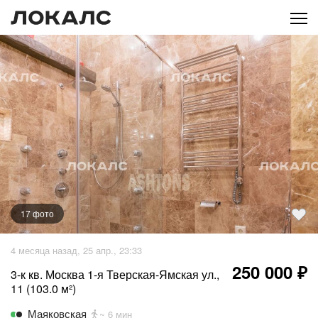
17
фото
+
12
фото
4 месяца назад, 25 апр., 23:33
250 000 ₽
3-к кв. Москва 1-я Тверская-Ямская ул.,
11 (103.0 м²)
Маяковская
~ 6 мин