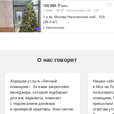
120 000
/мес
1-комн.
36
м
Нагатинская наб., 10А
2
1-к кв. Москва Нагатинская наб., 10А
(36.0 м²)
Нагатинская
О нас говорят
Хорошая услуга «Личный
Нашел себе
помощник». За вами закрепляют
в Мск на Ло
менеджера, который подбирает
пользовалс
для вас варианты, помогает
помощник; 
с подписанием договора
присылали 
и проверкой квартиры. Константин
ответам ут