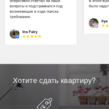
оперативно отвечал на наши
В итоге вы
вопросы и подстраивался под
было надо!
возникающие в ходе поиска
требования.
Ilya
Ins Fairy
Хотите
сдать
квартиру?