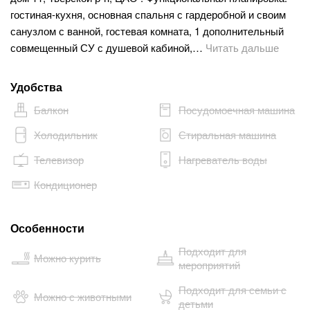
гостиная-кухня, основная спальня с гардеробной и своим
санузлом с ванной, гостевая комната, 1 дополнительный
совмещенный СУ с душевой кабиной,…
Читать дальше
Удобства
Балкон
Посудомоечная машина
Холодильник
Стиральная машина
Телевизор
Нагреватель воды
Кондиционер
Особенности
Подходит для
Можно курить
мероприятий
Подходит для семьи с
Можно с животными
детьми