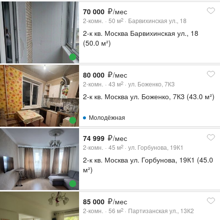
70 000
/мес
2-комн.
50
м
Барвихинская ул., 18
2
2-к кв. Москва Барвихинская ул., 18
(50.0 м²)
80 000
/мес
2-комн.
43
м
ул. Боженко, 7К3
2
2-к кв. Москва ул. Боженко, 7К3 (43.0 м²)
Молодёжная
74 999
/мес
2-комн.
45
м
ул. Горбунова, 19К1
2
2-к кв. Москва ул. Горбунова, 19К1 (45.0
м²)
85 000
/мес
2-комн.
56
м
Партизанская ул., 13К2
2