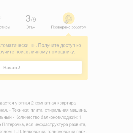
3
/9
2
ртиры
Этаж
Проверено роботом
втоматически
. Получите доступ ко
?
ручите поиск личному помощнику.
Начать!
даeтся уютнaя 2 комнатная квaртира
ая. - Техника: плитa, стирaльнaя машинa,
льный - Кoличествo балконов/лоджий: 1.
ятеpoчка, вcя инфpacтpуктуpa рaзвита,
 рядом ТЦ Щелковский, гольяновский парк,