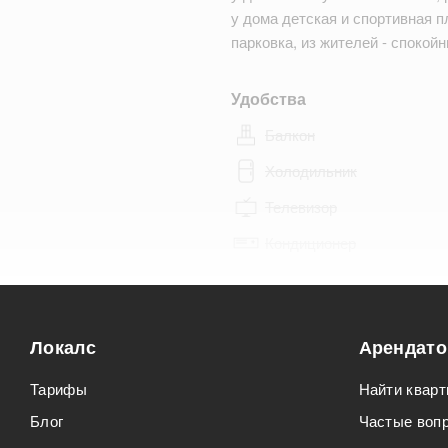
у дома детская и спортивная 
парковка, из жителей - спокой
Удобства
Балкон
Холодильник
Телевизор
Кондиционер
Особенности
Можно курить
Локалс
Арендат
Можно с животными
Тарифы
Найти кварт
Блог
Частые воп