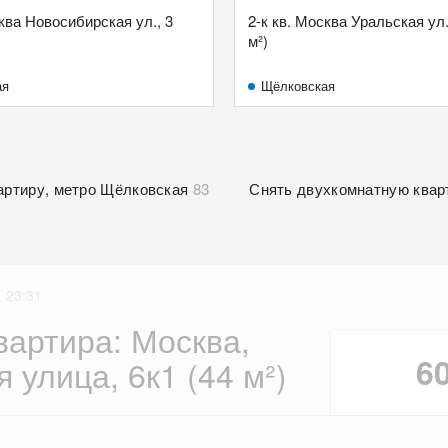
сква Новосибирская ул., 3
2-к кв. Москва Уральская ул.,
м²)
ая
Щёлковская
артиру, метро Щёлковская
83
Снять двухкомнатную квар
 23:31
вартира: Москва,
6
 улица, 6к1 (44 м²)