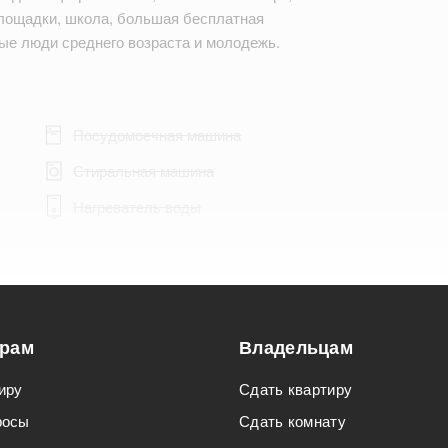
площадки, школа, большая бесплатная
ные люди среднего возраста и молодежь.
Посудомоечная машина
Стиральная машина
Нагреватель воды
Подходит для мероприятий
орам
Владельцам
Подходит для семьи с детьми
иру
Сдать квартиру
росы
Сдать комнату