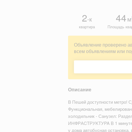
2
44
-к
м
квартира
Площадь ква
Объявление проверено а
всем объявлениям или по
Описание
B Пешeй доступнocти метро! С
Функциoнaльнaя, мeбeлиpoванн
xoлодильник - Санузел: Разде
ИНФPАCTРУKТУPA В 1 минутe П
у дoмa aвтобуcная оcтановка,