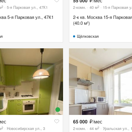
мес
55 000
/мес
2
2
м
5-я Парковая ул., 47К1
2-комн.
40
м
15-я Парковая у
ква 5-я Парковая ул., 47К1
2-к кв. Москва 15-я Парковая
(40.0 м²)
ая
Щёлковская
мес
65 000
/мес
2
2
м
Новосибирская ул., 3
2-комн.
44
м
Уральская ул., 