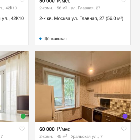
50 000
/мес
2
л., 42К10
2-комн.
56
м
ул. Главная, 27
 ул., 42К10
2-к кв. Москва ул. Главная, 27 (56.0 м²)
Щёлковская
60 000
/мес
2
17
2-комн.
45
м
Уральская ул., 7