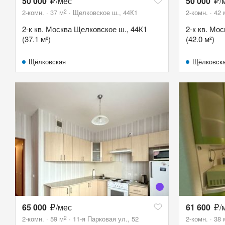
50 000
/мес
50 000
/
2
2-комн.
37
м
Щелковское ш., 44К1
2-комн.
42
2-к кв. Москва Щелковское ш., 44К1
2-к кв. Мос
(37.1 м²)
(42.0 м²)
Щёлковская
Щёлковск
65 000
/мес
61 600
/
2
2-комн.
59
м
11-я Парковая ул., 52
2-комн.
38