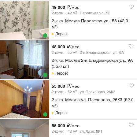
49 000
/мес
2-комн.
42
м
Перовская ул., 53
2
2-к кв. Москва Перовская ул., 53 (42.0
м²)
Перово
48 000
/мес
2-комн.
55
м
2-я Владимирская ул., 9А
2
2-к кв. Москва 2-я Владимирская ул., 9А
(55.0 м²)
Перово
55 000
/мес
2-комн.
52
м
ул. Плеханова, 26К3
2
2-к кв. Москва ул. Плеханова, 26К3 (52.0
м²)
Перово
55 000
/мес
2-комн.
43
м
ул. Лазо, 8К1
2