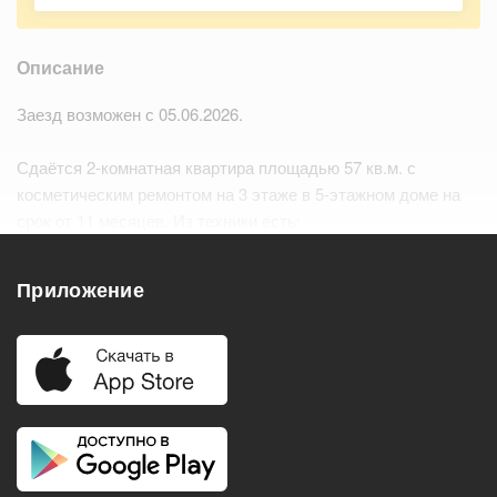
Описание
Заезд возможен с 05.06.2026.
Сдаётся 2-комнатная квартира площадью 57 кв.м. с
косметическим ремонтом на 3 этаже в 5-этажном доме на
срок от 11 месяцев. Из техники есть:
– Телевизор
– Духовой шкаф…
Читать дальше
Приложение
Удобства
Балкон
Посудомоечная машина
Холодильник
Стиральная машина
Телевизор
Нагреватель воды
Кондиционер