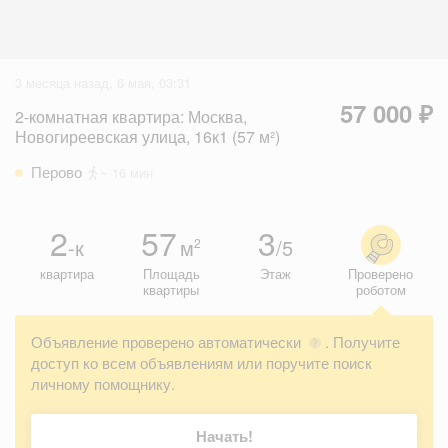
3 месяца назад, 6 мая, 03:31
57 000 ₽
2-комнатная квартира: Москва,
Новогиреевская улица, 16к1 (57 м²)
Перово
~ 16 мин
2
57
3
-к
м
/5
2
квартира
Площадь
Этаж
Проверено
квартиры
роботом
Объявление проверено автоматически
. Получите
?
доступ ко всем объявлениям или поручите поиск
личному помощнику.
Начать!