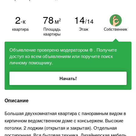
2
78
14
-к
м
/14
2
квартира
Площадь
Этаж
Собственник
квартиры
Объявление проверено модератором
. Получите
?
доступ ко всем объявлениям или поручите поиск
личному помощнику.
Начать!
Описание
Большая двухкомнатная квартира с панорамным видом в
кирпичном ведомственном доме c консьержем. Высокие
потолки. 2 лоджии (открытая и закрытая). Отдельная
постирочная. Вся бытовая техника. Дизайнерская мебель