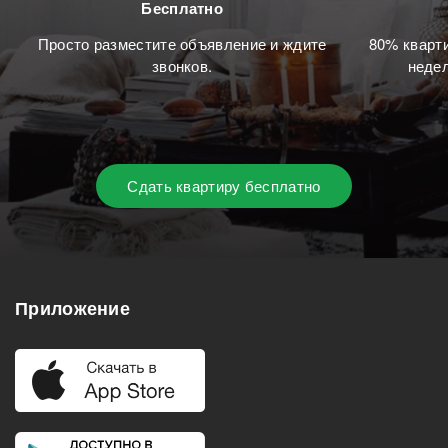
Бесплатно
Просто разместите объявление и ждите
80% кварти
звонков.
недел
Сдать квартиру бесплатно
Приложение