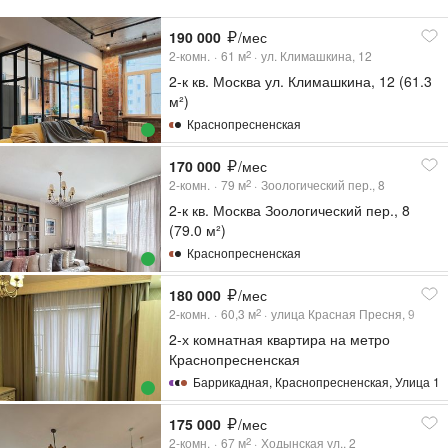
190 000
/мес
2-комн.
61
м
ул. Климашкина, 12
2
2-к кв. Москва ул. Климашкина, 12 (61.3
м²)
Краснопресненская
170 000
/мес
2-комн.
79
м
Зоологический пер., 8
2
2-к кв. Москва Зоологический пер., 8
(79.0 м²)
Краснопресненская
180 000
/мес
2-комн.
60,3
м
улица Красная Пресня, 9
2
2-х комнатная квартира на метро
Краснопресненская
Баррикадная
,
Краснопресненская
,
Улица 19
175 000
/мес
2-комн.
67
м
Ходынская ул., 2
2