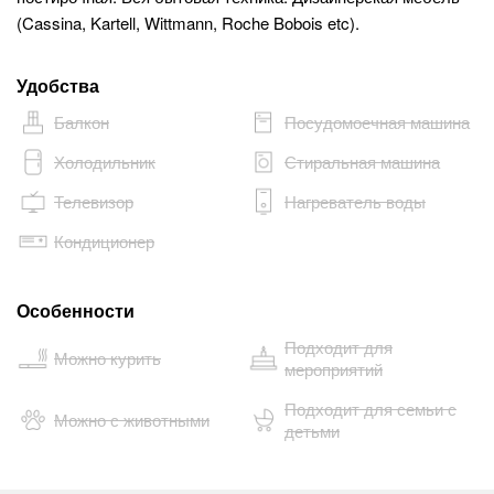
(Cassina, Kartell, Wittmann, Roche Bobois etc).
Удобства
Балкон
Посудомоечная машина
Холодильник
Стиральная машина
Телевизор
Нагреватель воды
Кондиционер
Особенности
Подходит для
Можно курить
мероприятий
Подходит для семьи с
Можно с животными
детьми