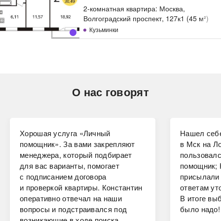
2-комнатная квартира: Москва,
Волгоградский проспект, 127к1 (45 м²)
Кузьминки
О нас говорят
Хорошая услуга «Личный
Нашел себе
помощник». За вами закрепляют
в Мск на Ло
менеджера, который подбирает
пользовалс
для вас варианты, помогает
помощник; 
с подписанием договора
присылали 
и проверкой квартиры. Константин
ответам ут
оперативно отвечал на наши
В итоге вы
вопросы и подстраивался под
было надо!
возникающие в ходе поиска