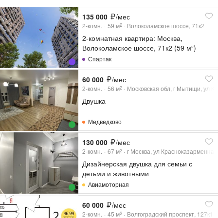
135 000
/мес
2-комн.
59
м
Волоколамское шоссе, 71к2
2
2-комнатная квартира: Москва,
Волоколамское шоссе, 71к2 (59 м²)
Спартак
60 000
/мес
2-комн.
56
м
Московская обл, г Мытищи, ул Ко
2
Двушка
Медведково
130 000
/мес
2-комн.
67
м
г Москва, ул Красноказарменная,
2
Дизайнерская двушка для семьи с
детьми и животными
Авиамоторная
60 000
/мес
2-комн.
45
м
Волгоградский проспект, 127к1
2