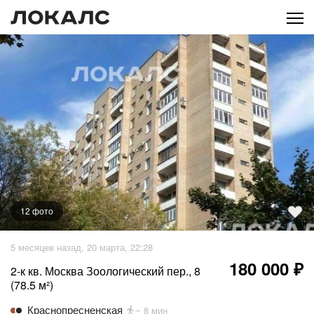
12
фото
+
7
фото
5 месяцев назад, 20 марта, 22:28
180 000 ₽
2-к кв. Москва Зоологический пер., 8
(78.5 м²)
Краснопресненская
~ 8 мин