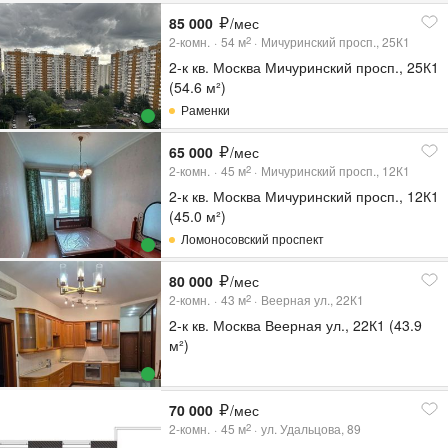
85 000
/мес
2-комн.
54
м
Мичуринский просп., 25К1
2
2-к кв. Москва Мичуринский просп., 25К1
(54.6 м²)
Раменки
65 000
/мес
2-комн.
45
м
Мичуринский просп., 12К1
2
2-к кв. Москва Мичуринский просп., 12К1
(45.0 м²)
Ломоносовский проспект
80 000
/мес
2-комн.
43
м
Веерная ул., 22К1
2
2-к кв. Москва Веерная ул., 22К1 (43.9
м²)
70 000
/мес
2-комн.
45
м
ул. Удальцова, 89
2