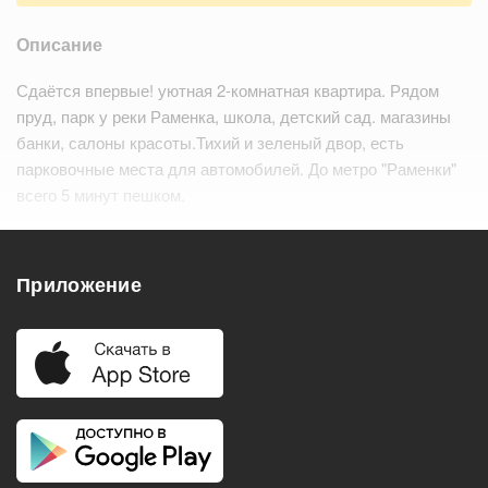
Описание
Сдаётся впервые! уютная 2-комнатная квартира. Рядом
пруд, парк у реки Раменка, школа, детский сад. магазины
банки, салоны красоты.Тихий и зеленый двор, есть
парковочные места для автомобилей. До метро "Раменки"
всего 5 минут пешком.
В квартире сделан косметический рем…
Читать дальше
Приложение
Удобства
Балкон
Посудомоечная машина
Холодильник
Стиральная машина
Телевизор
Нагреватель воды
Кондиционер