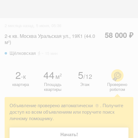
2 месяца назад, 5 июня, 05:36
58 000 ₽
2-к кв. Москва Уральская ул., 19К1 (44.0
м²)
Щёлковская
~ 15 мин
2
44
5
-к
м
/12
2
квартира
Площадь
Этаж
Проверено
квартиры
роботом
Объявление проверено автоматически
. Получите
?
доступ ко всем объявлениям или поручите поиск
личному помощнику.
Начать!