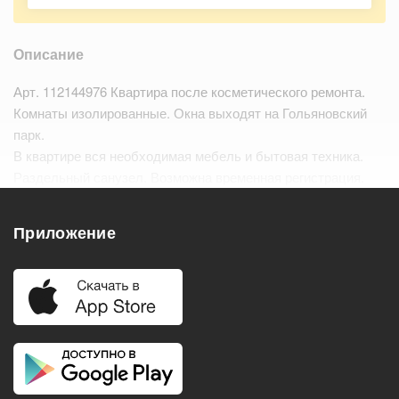
Описание
Арт. 112144976 Квартира после косметического ремонта.
Комнаты изолированные. Окна выходят на Гольяновский
парк.
В квартире вся необходимая мебель и бытовая техника.
Раздельный санузел. Возможна временная регистрация.
Рассмотрим с ребёнком , только без животных.
Приложение
Удобства
Балкон
Посудомоечная машина
Холодильник
Стиральная машина
Телевизор
Нагреватель воды
Кондиционер