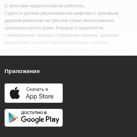
С агентами предпочитаю не работать.
Сдаётся уютная двухкомнатная квартира с красивым
дорогим ремонтом на третьем этаже многоэтажного
одноподъездного дома. Коридор с гардеробом,
совмещенный санузел, стиральная машина, душевая
(ванной нет), кухня с барным островом, гостиная
совмещена с отапливаемым балконом…
Читать дальше
Удобства
Приложение
Балкон
Посудомоечная машина
Холодильник
Стиральная машина
Телевизор
Нагреватель воды
Кондиционер
Особенности