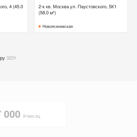
го, 4 (45.0
2-к кв. Москва ул. Паустовского, 5К1
(58.0 м²)
Новоясеневская
ру
3231
7 000
₽/месяц