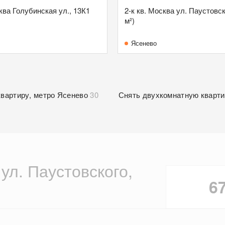
сква Голубинская ул., 13К1
2-к кв. Москва ул. Паустовско
м²)
Ясенево
квартиру, метро Ясенево
30
Снять двухкомнатную кварти
 ул. Паустовского,
6