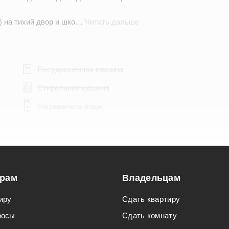
а) на тихий двор и шко…
Читать дальше
Посудомоечная машина
Стиральная машина
Нагреватель воды
Подходит для мероприятий
орам
Владельцам
Подходит для семьи с детьми
иру
Сдать квартиру
росы
Сдать комнату