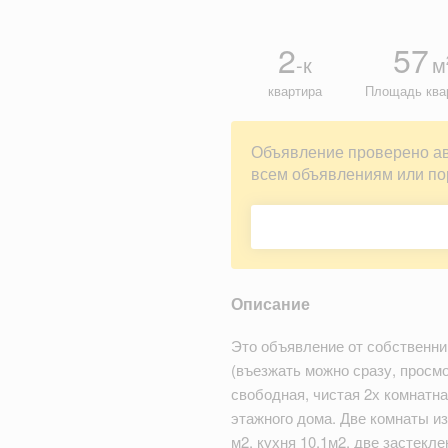
2
57
-к
м
квартира
Площадь ква
Объявление проверено а
всем объявлениям или по
Описание
Это объявление от собственник
(въезжать можно сразу, просм
свободная, чистая 2х комнатна
этажного дома. Две комнаты из
м2, кухня 10.1м2, две застекл