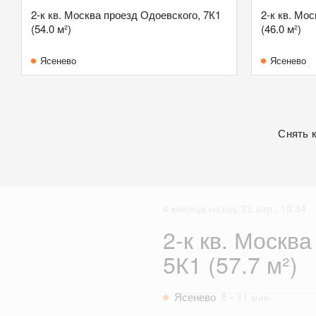
2-к кв. Москва проезд Одоевского, 7К1
2-к кв. Мо
(54.0 м²)
(46.0 м²)
Ясенево
Ясенево
Снять 
4 месяца назад, 22 апр., 15:34
2-к кв. Москва
5К1 (57.7 м²)
Ясенево
~ 11 мин