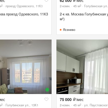
мес
62 000
/мес
2
2
м
проезд Одоевского, 11К3
2-комн.
45
м
Голубинская ул.
сква проезд Одоевского, 11К3
2-к кв. Москва Голубинская у
м²)
Ясенево
мес
75 000
/мес
2
2
м
Голубинская ул., 13К1
2-комн.
45
м
ул. Паустовског