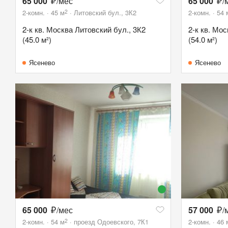
65 000
/мес
65 000
/
2
2-комн.
45
м
Литовский бул., 3К2
2-комн.
54
2-к кв. Москва Литовский бул., 3К2
2-к кв. Мо
(45.0 м²)
(54.0 м²)
Ясенево
Ясенево
65 000
/мес
57 000
/
2
2-комн.
54
м
проезд Одоевского, 7К1
2-комн.
46