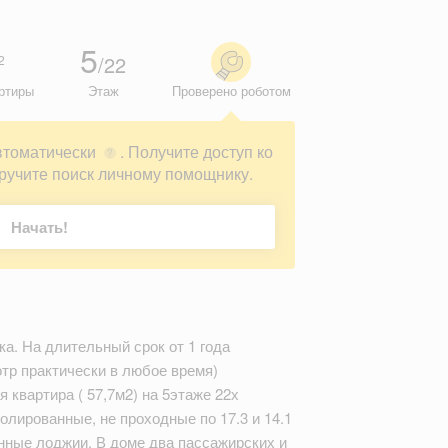
5
/22
2
ртиры
Этаж
Проверено роботом
втоматически
. Получите доступ ко
?
ручите поиск личному помощнику.
Начать!
а. На длительный срок от 1 года
отр практически в любое время)
я квартира ( 57,7м2) на 5этаже 22х
олированные, не проходные по 17.3 и 14.1
енные лоджии. В доме два пассажирских и