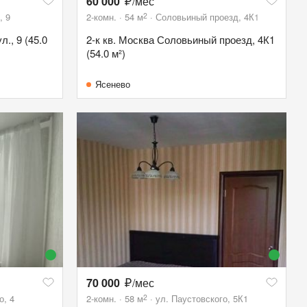
60 000
/мес
2
, 9
2-комн.
54
м
Соловьиный проезд, 4К1
л., 9 (45.0
2-к кв. Москва Соловьиный проезд, 4К1
(54.0 м²)
Ясенево
70 000
/мес
2
о, 4
2-комн.
58
м
ул. Паустовского, 5К1