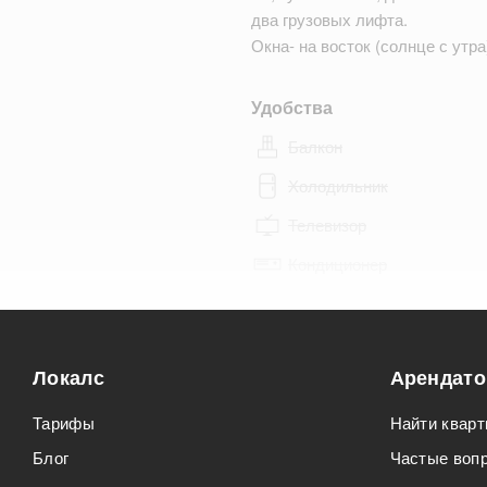
два грузовых лифта.
Окна- на восток (солнце с утр
Удобства
Балкон
Холодильник
Телевизор
Кондиционер
Особенности
Можно курить
Локалс
Арендат
Можно с животными
Тарифы
Найти кварт
Блог
Частые воп