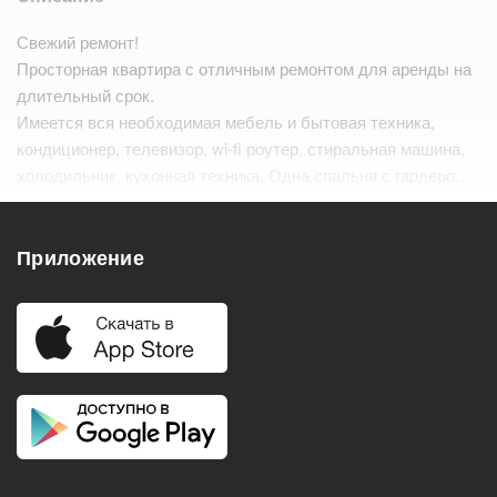
Свежий ремонт!
Просторная квартира с отличным ремонтом для аренды на
длительный срок.
Имеется вся необходимая мебель и бытовая техника,
кондиционер, телевизор, wi-fi роутер, стиральная машина,
холодильник, кухонная техника. Одна спальня с гардеро…
Читать дальше
Приложение
Удобства
Балкон
Посудомоечная машина
Холодильник
Стиральная машина
Телевизор
Нагреватель воды
Кондиционер