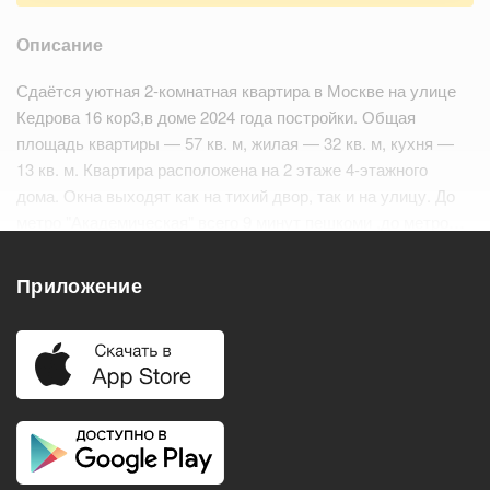
Описание
Сдаётся уютная 2-комнатная квартира в Москве на улице
Кедрова 16 кор3,в доме 2024 года постройки. Общая
площадь квартиры — 57 кв. м, жилая — 32 кв. м, кухня —
13 кв. м. Квартира расположена на 2 этаже 4-этажного
дома. Окна выходят как на тихий двор, так и на улицу. До
метро "Академическая" всего 9 минут пешкоми ,до метро…
Читать дальше
Приложение
Удобства
Балкон
Посудомоечная машина
Холодильник
Стиральная машина
Телевизор
Нагреватель воды
Кондиционер