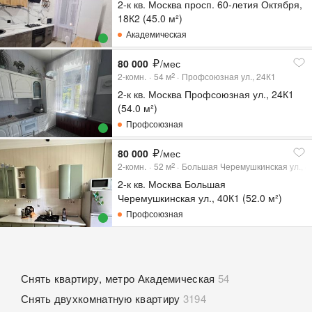
2-к кв. Москва просп. 60-летия Октября,
18К2 (45.0 м²)
Академическая
80 000
/мес
2-комн.
54
м
Профсоюзная ул., 24К1
2
2-к кв. Москва Профсоюзная ул., 24К1
(54.0 м²)
Профсоюзная
80 000
/мес
2-комн.
52
м
Большая Черемушкинская ул., 4
2
2-к кв. Москва Большая
Черемушкинская ул., 40К1 (52.0 м²)
Профсоюзная
Снять квартиру, метро Академическая
54
Снять двухкомнатную квартиру
3194