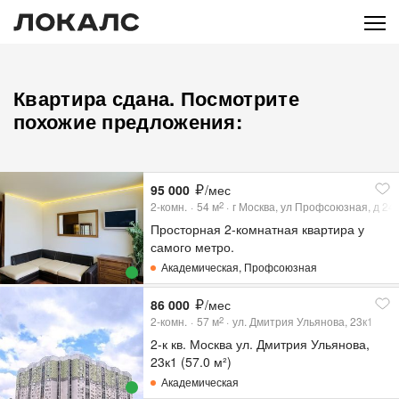
Квартира сдана. Посмотрите
похожие предложения:
95 000
/мес
2-комн.
54
м
г Москва, ул Профсоюзная, д 24 к
2
Просторная 2-комнатная квартира у
самого метро.
Академическая
,
Профсоюзная
86 000
/мес
2-комн.
57
м
ул. Дмитрия Ульянова, 23к1
2
2-к кв. Москва ул. Дмитрия Ульянова,
23к1 (57.0 м²)
Академическая