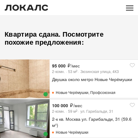
Квартира сдана. Посмотрите
похожие предложения:
95 000
/мес
2-комн.
53
м
Зюзинская улица, 4К3
2
Двушка около метро Новые Черёмушки
Новые Черёмушки
,
Профсоюзная
100 000
/мес
2-комн.
59
м
ул. Гарибальди, 31
2
2-к кв. Москва ул. Гарибальди, 31 (59.6
м²)
Новые Черёмушки