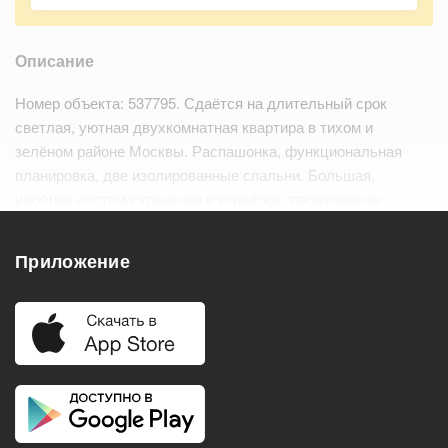
Описание
Номер объекта: 537795. Сдаётся на длительный срок
светлая, уютная двухкомнатная квартира в тихом и
зелёном районе Москвы. Распашонка, функциональная
планировка, две изолированные спальни. Большая,
удобная система хранения в коридоре, продуманная
просторная гардеробная со множеством функциональных
полочек и ящиков. Утеплённая лоджия…
Читать дальше
Приложение
Удобства
Балкон
Посудомоечная машина
Холодильник
Стиральная машина
Телевизор
Нагреватель воды
Кондиционер