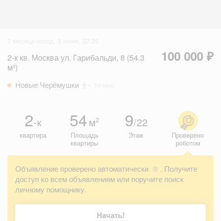
2 месяца назад, 3 июня, 22:25
100 000 ₽
2-к кв. Москва ул. Гарибальди, 8 (54.3
м²)
Новые Черёмушки
~ 16 мин
2
54
9
-к
м
/22
2
квартира
Площадь
Этаж
Проверено
квартиры
роботом
Объявление проверено автоматически
. Получите
?
доступ ко всем объявлениям или поручите поиск
личному помощнику.
Начать!