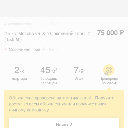
4 месяца назад, 22 апр., 17:31
75 000 ₽
2-к кв. Москва ул. 8-я Соколиной Горы, 7
(45.8 м²)
Соколиная Гора
~ 9 мин
2
45
7
-к
м
/9
2
квартира
Площадь
Этаж
Проверено
квартиры
роботом
Объявление проверено автоматически
. Получите
?
доступ ко всем объявлениям или поручите поиск
личному помощнику.
Начать!