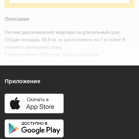
Описание
Уютная двухкомнатная квартира на длительный срок.
Общая площадь 45,8 кв. м, расположена на 7-м этаже 9-
этажного панельного дома.
Свежий ремонт 2020 года, делали для себя.
Квартира сдается впервые, полностью готова к
проживанию, оборудована всем необходимым:
холодильником, телевизорами в каждо…
Читать дальше
Приложение
Удобства
Балкон
Посудомоечная машина
Холодильник
Стиральная машина
Телевизор
Нагреватель воды
Кондиционер