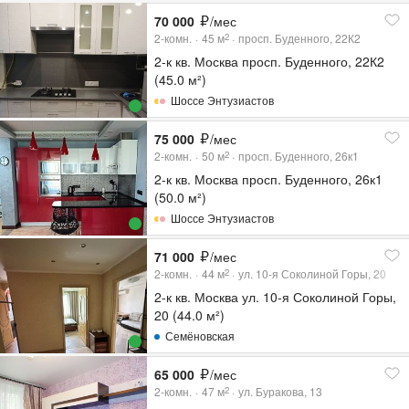
70 000
/мес
2-комн.
45
м
просп. Буденного, 22К2
2
2-к кв. Москва просп. Буденного, 22К2
(45.0 м²)
Шоссе Энтузиастов
75 000
/мес
2-комн.
50
м
просп. Буденного, 26к1
2
2-к кв. Москва просп. Буденного, 26к1
(50.0 м²)
Шоссе Энтузиастов
71 000
/мес
2-комн.
44
м
ул. 10-я Соколиной Горы, 20
2
2-к кв. Москва ул. 10-я Соколиной Горы,
20 (44.0 м²)
Семёновская
65 000
/мес
2-комн.
47
м
ул. Буракова, 13
2