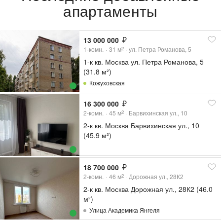
апартаменты
13 000 000
1-комн.
31
м
ул. Петра Романова, 5
2
1-к кв. Москва ул. Петра Романова, 5
(31.8 м²)
Кожуховская
16 300 000
2-комн.
45
м
Барвихинская ул., 10
2
2-к кв. Москва Барвихинская ул., 10
(45.9 м²)
18 700 000
2-комн.
46
м
Дорожная ул., 28К2
2
2-к кв. Москва Дорожная ул., 28К2 (46.0
м²)
Улица Академика Янгеля