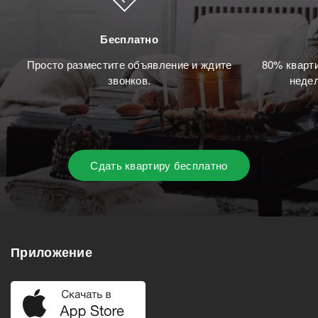
Бесплатно
Просто разместите объявление и ждите
80% кварти
звонков.
недел
Сдать квартиру бесплатно
Приложение