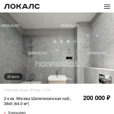
23
фото
+
18
фото
3 месяца назад, 20 мая, 11:33
200 000 ₽
2-к кв. Москва Шелепихинская наб.,
38к5 (64.0 м²)
Хорошёво