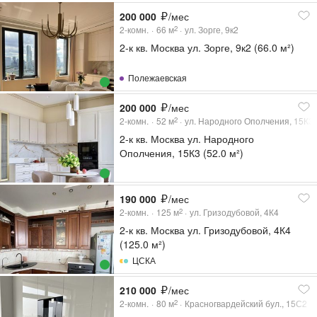
200 000
/мес
2-комн.
66
м
ул. Зорге, 9к2
2
2-к кв. Москва ул. Зорге, 9к2 (66.0 м²)
Полежаевская
200 000
/мес
2-комн.
52
м
ул. Народного Ополчения, 15К3
2
2-к кв. Москва ул. Народного
Ополчения, 15К3 (52.0 м²)
190 000
/мес
2-комн.
125
м
ул. Гризодубовой, 4К4
2
2-к кв. Москва ул. Гризодубовой, 4К4
(125.0 м²)
ЦСКА
210 000
/мес
2-комн.
80
м
Красногвардейский бул., 15С2
2