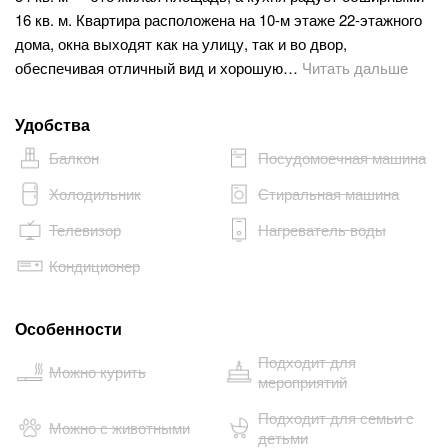
16 кв. м. Квартира расположена на 10-м этаже 22-этажного
дома, окна выходят как на улицу, так и во двор,
обеспечивая отличный вид и хорошую…
Читать дальше
Удобства
Балкон
Посудомоечная машина
Холодильник
Стиральная машина
Телевизор
Нагреватель воды
Кондиционер
Особенности
Подходит для
Можно курить
мероприятий
Подходит для семьи с
Можно с животными
детьми