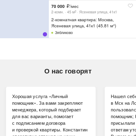
70 000
/мес
2-комн.
45
м
Ясеневая улица, 41к1
2
2-комнатная квартира: Москва,
Ясеневая улица, 41к1 (45.81 м²)
Зябликово
О нас говорят
Хорошая услуга «Личный
Нашел себе
помощник». За вами закрепляют
в Мск на Ло
менеджера, который подбирает
пользовалс
для вас варианты, помогает
помощник; 
с подписанием договора
присылали 
и проверкой квартиры. Константин
ответам ут