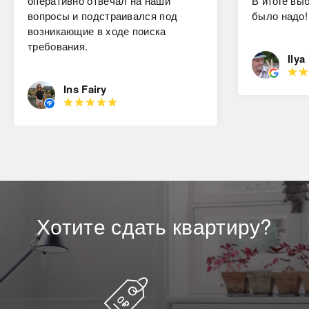
оперативно отвечал на наши
В итоге вы
вопросы и подстраивался под
было надо!
возникающие в ходе поиска
требования.
Ilya
Ins Fairy
Хотите
сдать
квартиру?