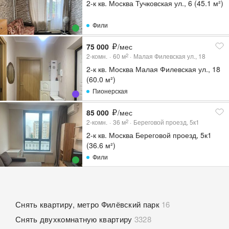
2-к кв. Москва Тучковская ул., 6 (45.1 м²)
Фили
75 000
/мес
2-комн.
60
м
Малая Филевская ул., 18
2
2-к кв. Москва Малая Филевская ул., 18
(60.0 м²)
Пионерская
85 000
/мес
2-комн.
36
м
Береговой проезд, 5к1
2
2-к кв. Москва Береговой проезд, 5к1
(36.6 м²)
Фили
Снять квартиру, метро Филёвский парк
16
Снять двухкомнатную квартиру
3328