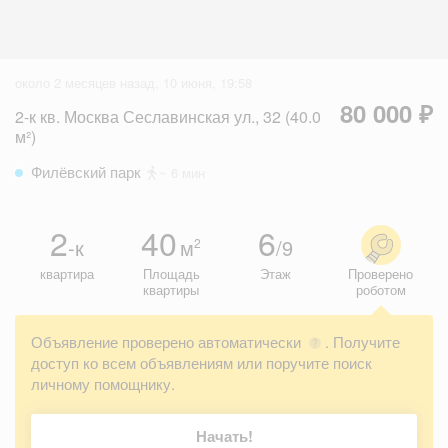
около 2 месяцев назад, 10 июня, 19:58
80 000 ₽
2-к кв. Москва Сеславинская ул., 32 (40.0
м²)
Филёвский парк
~ 6 мин
2
40
6
-к
м
/9
2
квартира
Площадь
Этаж
Проверено
квартиры
роботом
Объявление проверено автоматически
. Получите
?
доступ ко всем объявлениям или поручите поиск
личному помощнику.
Начать!