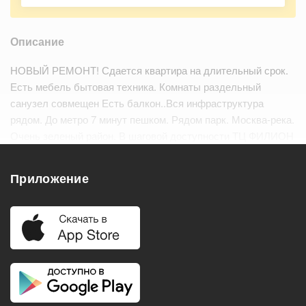
Описание
НОВЫЙ РЕМОНТ! Сдается квартира на длительный срок.
Есть мебель бытовая техника. Комнаты раздельный
санузел совмещен Есть балкон..Вся инфраструктура
рядом. До метро 7 минут пешком. Рядом парк. Москва-река.
Очень зеленый район. В шаговой доступности ТЦ ФИЛИОН
. Знаменитая Горбушка. Чистый подьезд тихие соседи.
Парковка за шлагбаумом во дворе. Мо…
Читать дальше
Приложение
Удобства
Балкон
Посудомоечная машина
Холодильник
Стиральная машина
Телевизор
Нагреватель воды
Кондиционер